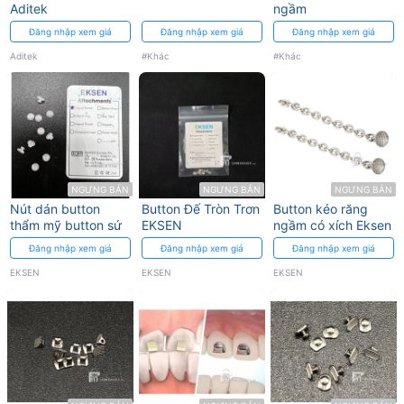
Aditek
ngầm
Đăng nhập xem giá
Đăng nhập xem giá
Đăng nhập xem giá
Aditek
#Khác
#Khác
NGƯNG BÁN
NGƯNG BÁN
NGƯNG BÁN
Nút dán button
Button Đế Tròn Trơn
Button kéo răng
thẩm mỹ button sứ
EKSEN
ngầm có xích Eksen
Đăng nhập xem giá
Đăng nhập xem giá
Đăng nhập xem giá
EKSEN
EKSEN
EKSEN