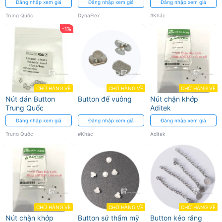
Đăng nhập xem giá
Đăng nhập xem giá
Đăng nhập xem giá
Trung Quốc
DynaFlex
#Khác
-1%
CHỜ HÀNG VỀ
CHỜ HÀNG VỀ
CHỜ HÀNG VỀ
Nút dán Button
Button đế vuông
Nút chặn khớp
Trung Quốc
Aditek
Đăng nhập xem giá
Đăng nhập xem giá
Đăng nhập xem giá
Trung Quốc
#Khác
Aditek
CHỜ HÀNG VỀ
CHỜ HÀNG VỀ
CHỜ HÀNG VỀ
Nút chặn khớp
Button sứ thẩm mỹ
Button kéo răng