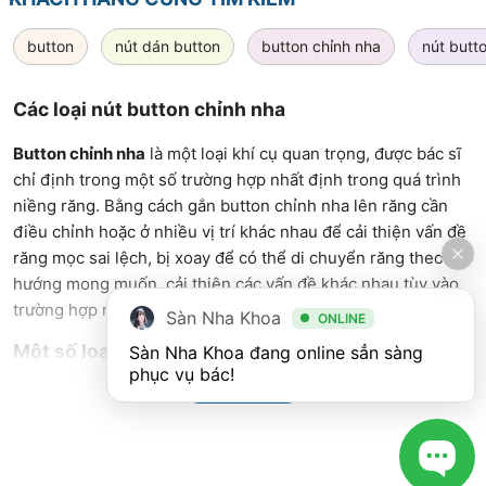
button
nút dán button
button chỉnh nha
nút butt
Các loại nút button chỉnh nha
Button chỉnh nha
là một loại khí cụ quan trọng, được bác sĩ
chỉ định trong một số trường hợp nhất định trong quá trình
niềng răng. Bằng cách gắn button chỉnh nha lên răng cần
điều chỉnh hoặc ở nhiều vị trí khác nhau để cải thiện vấn đề
răng mọc sai lệch, bị xoay để có thể di chuyển răng theo
hướng mong muốn, cải thiện các vấn đề khác nhau tùy vào
trường hợp niềng răng.
Sàn Nha Khoa
ONLINE
Một số loại button chỉnh nha phổ biến
Sàn Nha Khoa đang online sẳn sàng 
phục vụ bác!
Xem Thêm
Button kéo răng ngầm có xích: Đây là loại button thường
được làm bằng thép không gỉ, dán vào phần răng mọc
ngầm và kết nối với xích để tạo ra lực kéo răng di chuyển
về vị trí mong muốn.