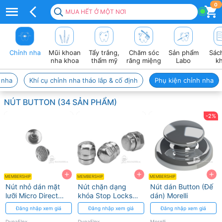
Nút
0
MUA HẾT Ở MỘT NƠI
button
chỉnh
Chỉnh nha
Mũi khoan
Tẩy trắng,
Chăm sóc
Sản phẩm
Sác
nha
nha khoa
thẩm mỹ
răng miệng
Labo
k
–
 nha
Khí cụ chỉnh nha tháo lắp & cố định
Phụ kiện chỉnh nha
Tạo
NÚT BUTTON (34 SẢN PHẨM)
điểm
-2%
kéo
thun
hiệu
+
+
+
quả
MEMBERSHIP
MEMBERSHIP
MEMBERSHIP
Nút nhỏ dán mặt
Nút chặn dạng
Nút dán Button (Đế
trên
lưỡi Micro Direct
khóa Stop Locks
dán) Morelli
Bond Round Lingual
DynaFlex
Đăng nhập xem giá
Đăng nhập xem giá
Đăng nhập xem giá
răng
Button DynaFlex
DynaFlex
DynaFlex
Morelli