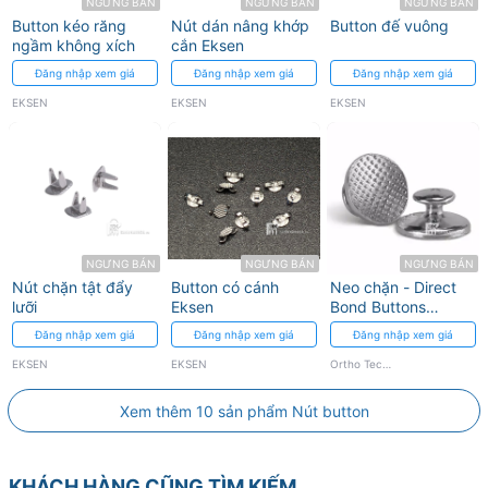
NGƯNG BÁN
NGƯNG BÁN
NGƯNG BÁN
Button kéo răng
Nút dán nâng khớp
Button đế vuông
ngầm không xích
cắn Eksen
Đăng nhập xem giá
Đăng nhập xem giá
Đăng nhập xem giá
EKSEN
EKSEN
EKSEN
NGƯNG BÁN
NGƯNG BÁN
NGƯNG BÁN
Nút chặn tật đẩy
Button có cánh
Neo chặn - Direct
lưỡi
Eksen
Bond Buttons
Round Base Ortho
Đăng nhập xem giá
Đăng nhập xem giá
Đăng nhập xem giá
Techonology
EKSEN
EKSEN
Ortho Techonology
Xem thêm 10 sản phẩm Nút button
KHÁCH HÀNG CŨNG TÌM KIẾM