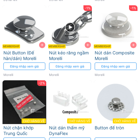
-1%
-1%
+
+
+
MEMBERSHIP
MEMBERSHIP
MEMBERSHIP
Nút Button (Đế
Nút kéo răng ngầm
Nút dán Composite
hàn/dán) Morelli
Morelli
Morelli
Đăng nhập xem giá
Đăng nhập xem giá
Đăng nhập xem giá
Morelli
Morelli
Morelli
-2%
CHỜ HÀNG VỀ
CHỜ HÀNG VỀ
CHỜ HÀNG VỀ
Nút chặn khớp
Nút dán thẩm mỹ
Button đế tròn
Trung Quốc
DynaFlex