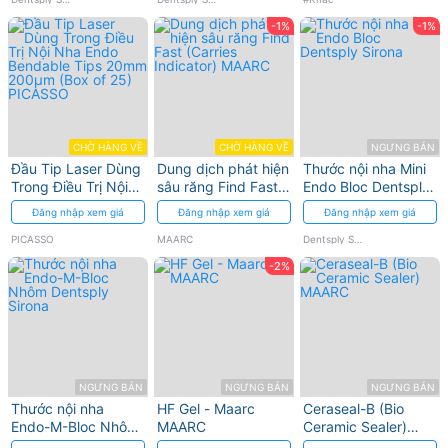
tủy
-1%
-1%
CHỜ HÀNG VỀ
CHỜ HÀNG VỀ
NGƯNG BÁN
Đầu Tip Laser Dùng
Dung dịch phát hiện
Thước nội nha Mini
Trong Điều Trị Nội
sâu răng Find Fast
Endo Bloc Dentsply
Nha Endo Bendable
(Carries Indicator)
Sirona
Đăng nhập xem giá
Đăng nhập xem giá
Đăng nhập xem giá
Tips 20mm 200µm
MAARC
(Box of 25)
PICASSO
MAARC
Dentsply Sirona
PICASSO
-2%
NGƯNG BÁN
NGƯNG BÁN
NGƯNG BÁN
Thước nội nha
HF Gel - Maarc
Ceraseal-B (Bio
Endo-M-Bloc Nhôm
MAARC
Ceramic Sealer)
Dentsply Sirona
MAARC