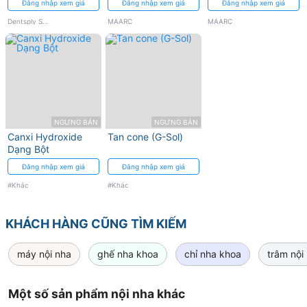
Đăng nhập xem giá
Đăng nhập xem giá
Đăng nhập xem giá
Dentsply Sirona
MAARC
MAARC
NGƯNG BÁN
NGƯNG BÁN
Canxi Hydroxide
Tan cone (G-Sol)
Dạng Bột
Đăng nhập xem giá
Đăng nhập xem giá
#Khác
#Khác
KHÁCH HÀNG CŨNG TÌM KIẾM
máy nội nha
ghế nha khoa
chỉ nha khoa
trâm nội
Một số sản phẩm nội nha khác