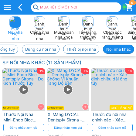
Sản
0
MUA HẾT Ở MỘT NƠI
phẩm
nội
Nội nha
Chỉnh nha
Mũi khoan
Tẩy trắng,
Chăm sóc
Sản
nha
nha khoa
thẩm mỹ
răng miệng
L
khác
 ống tuỷ
Dụng cụ nội nha
Thiết bị nội nha
Nội nha khác
–
SP NỘI NHA KHÁC (11 SẢN PHẨM)
Hỗ
-1%
-1%
-1%
trợ
toàn
diện
+
+
trong
CHỜ HÀNG VỀ
MEMBERSHIP
MEMBERSHIP
Thước Nội Nha
Xi Măng DYCAL
Thước đo nội nha
điều
Mini-Endo Bloc
Dentsply Sirona -
chính xác - Xác
Dentsply Sirona -
Chống Vi Khuẩn,
định chiều dài ống
Đăng nhập xem giá
Đăng nhập xem giá
Đăng nhập xem giá
trị
Đo Kích Thước Tủy
Tăng Độ Bền
tủy
Dentsply Sirona
Dentsply Sirona
#Khác