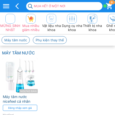
Top
0
MUA HẾT Ở MỘT NƠI
100+
sản
MỪNG SINH
Mua nhiều
Vật liệu nha
Dụng cụ nha
Thiết bị nha
Ghế 
Phẩm
NHẬT
giảm nhiều
khoa
khoa
khoa
kho
NICEFEEL
Máy tăm nước
Phụ kiện thay thế
Chất
MÁY TĂM NƯỚC
lượng
2026
❤️
VAT
đầy
NGƯNG BÁN
Máy tăm nước
đủ
nicefeel cá nhân
Đăng nhập xem giá
NiceFeel