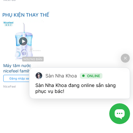
PHỤ KIỆN THAY THẾ
NGƯNG BÁN
Máy tăm nước
nicefeel family
Sàn Nha Khoa
ONLINE
Đăng nhập xem giá
Sàn Nha Khoa đang online sẳn sàng 
NiceFeel
phục vụ bác!