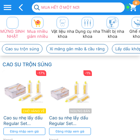
Top
0
MUA HẾT Ở MỘT NƠI
100+
sản
MỪNG SINH
Mua nhiều
Vật liệu nha
Dụng cụ nha
Thiết bị nha
Ghế 
Phẩm
NHẬT
giảm nhiều
khoa
khoa
khoa
kho
NEOSIL
Cao su trộn súng
Xi măng gắn mão & cầu răng
Lấy dấu khớp
Giá
CAO SU TRỘN SÚNG
tốt
-17%
-1%
2026
❤️
VAT
đầy
CHỜ HÀNG VỀ
NGƯNG BÁN
Cao su nhẹ lấy dấu
Cao su nhẹ lấy dấu
đủ
Regular Set
Regular Set
Peakosil Neosil
Peakosil Neosil
Đăng nhập xem giá
Đăng nhập xem giá
Neosil
Neosil