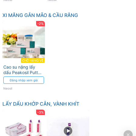
XI MĂNG GẮN MÃO & CẦU RĂNG
-2%
CHỜ HÀNG VỀ
Cao su nặng lấy
dấu Peakosil Putty
Neosil
Đăng nhập xem giá
Neosil
LẤY DẤU KHỚP CẮN, VÀNH KHÍT
-3%