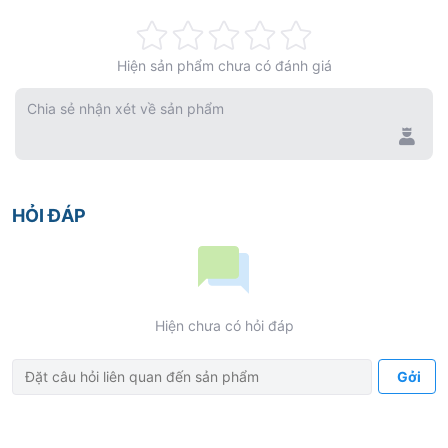
đầu nhỏ
Rating:
– 13 là
đường kính
Hiện sản phẩm chưa có đánh giá
0%
phần đầu minivis
Chia sẻ nhận xét về sản phẩm
(1.3mm)
– 12 là
đường kính
phần đuôi minivis
HỎI ĐÁP
(1.2mm)
– 05 là
chiều dài
minivis
(5mm)
CHỈ ĐỊNH
CẤY NEO CHẶN
MINIVIS
Hiện chưa có hỏi đáp
Đóng khoảng nhổ răng
Gởi
Giảm hô
(hạng II)
Giảm móm
(hạng III)