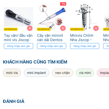
Cross-Head
-1%
trong quá trình điều trị.
CÁC ĐẶC TÍNH
+
+
+
MEMBERSHIP
MEMBERSHIP
MEMBERSHIP
MEMB
Tay vặn/ đầu vặn
Cây vặn minivít
Minivis Chỉnh
Min
mini vis Jiscop
cán dài Dentos
Nha Jiscop -
Nha
Titan Ốc Xoắn
GNI
Đăng nhập xem giá
Đăng nhập xem giá
Đăng nhập xem giá
Đ
1.2
Cr
KHÁCH HÀNG CŨNG TÌM KIẾM
mini vis
mini implant
neo chặn
vis mini
impla
CÁCH ĐỌC CÁC THÔNG SỐ TRÊN CODE
Với mã SH1312-05:
ĐÁNH GIÁ
– SH là
Small Head
: