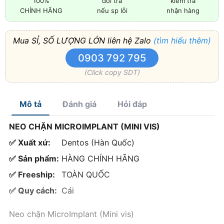
100%
đổi trả
kiểm tra
CHÍNH HÃNG
nếu sp lỗi
nhận hàng
Mua SỈ, SỐ LƯỢNG LỚN liên hệ Zalo
(tìm hiểu thêm)
0903 792 795
(Click copy SDT)
Mô tả
Đánh giá
Hỏi đáp
NEO CHẶN MICROIMPLANT (MINI VIS)
✅ Xuất xứ:
Dentos (Hàn Quốc)
✅ Sản phẩm:
HÀNG CHÍNH HÃNG
✅ Freeship:
TOÀN QUỐC
✅ Quy cách:
Cái
Neo chặn MicroImplant (Mini vis)