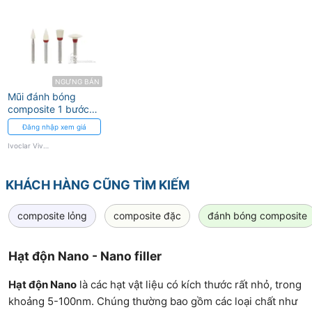
NGƯNG BÁN
Mũi đánh bóng
composite 1 bước
Optrapol -Tinh thể
Đăng nhập xem giá
Nano kim cương
Ivoclar Vivadent
Ivoclar Vivadent
KHÁCH HÀNG CŨNG TÌM KIẾM
composite lỏng
composite đặc
đánh bóng composite
Hạt độn Nano - Nano filler
Hạt độn Nano
là các hạt vật liệu có kích thước rất nhỏ, trong
khoảng 5-100nm. Chúng thường bao gồm các loại chất như