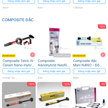
Đăng nhập xem giá
Đăng nhập xem giá
Đăng nhập xem giá
Voco
Kerr
I-Dental
COMPOSITE ĐẶC
-10%
+
+
NGƯNG BÁN
MEMBERSHIP
MEMBERSHIP
Composite Tetric N-
Composite
Composite đặc
Ceram Nano-Hybrid
Nanohybrid Neofil
Mani NANO - Độ
cho Răng Trước và
Kerr - Cứng và
bền cao, thẩm mỹ
Đăng nhập xem giá
Đăng nhập xem giá
Đăng nhập xem giá
Sau
Thẩm Mỹ Cao
tối ưu
Ivoclar Vivadent
Kerr
Mani
-32%
-32%
-1%