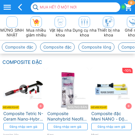
nano
0
MUA HẾT Ở MỘT NƠI
composite
MỪNG SINH
Mua nhiều
Vật liệu nha
Dụng cụ nha
Thiết bị nha
Ghế 
NHẬT
giảm nhiều
khoa
khoa
khoa
kho
Composite đặc
Composite đặc
Composite lỏng
Compos
COMPOSITE ĐẶC
-10%
+
+
NGƯNG BÁN
MEMBERSHIP
MEMBERSHIP
Composite Tetric N-
Composite
Composite đặc
Ceram Nano-Hybrid
Nanohybrid Neofil
Mani NANO - Độ
cho Răng Trước và
Kerr - Cứng và
bền cao, thẩm mỹ
Đăng nhập xem giá
Đăng nhập xem giá
Đăng nhập xem giá
Sau
Thẩm Mỹ Cao
tối ưu
Ivoclar Vivadent
Kerr
Mani