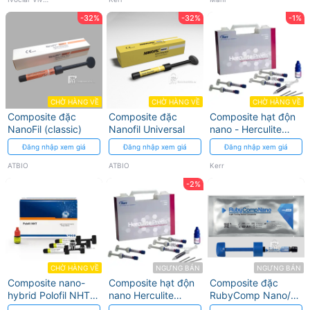
-32%
-32%
-1%
CHỜ HÀNG VỀ
CHỜ HÀNG VỀ
CHỜ HÀNG VỀ
Composite đặc
Composite đặc
Composite hạt độn
NanoFil (classic)
Nanofil Universal
nano - Herculite
Precis Dentin Kerr
Đăng nhập xem giá
Đăng nhập xem giá
Đăng nhập xem giá
ATBIO
ATBIO
Kerr
-2%
CHỜ HÀNG VỀ
NGƯNG BÁN
NGƯNG BÁN
Composite nano-
Composite hạt độn
Composite đặc
hybrid Polofil NHT -
nano Herculite
RubyComp Nano/P
Màu A1 Voco
Precis Enamel Kerr
I-Dental