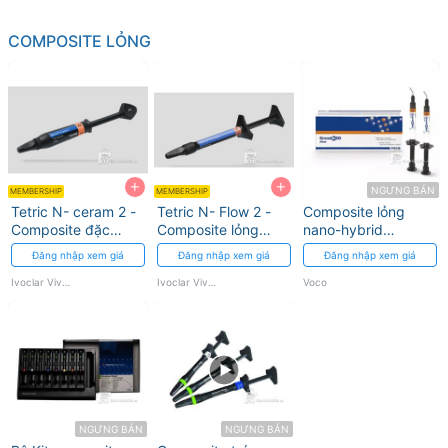
COMPOSITE LỎNG
+
+
NGƯNG BÁN
MEMBERSHIP
MEMBERSHIP
Tetric N- ceram 2 -
Tetric N- Flow 2 -
Composite lỏng
Composite đặc
Composite lỏng
nano-hybrid
thẩm mỹ Nano-
thẩm mỹ Nano-
Grandio SO Heavy
Đăng nhập xem giá
Đăng nhập xem giá
Đăng nhập xem giá
Hybrid thế hệ mới
Hybrid thế hệ mới
Flow Voco
Ivoclar Vivadent
Ivoclar Vivadent
Voco
NGƯNG BÁN
NGƯNG BÁN