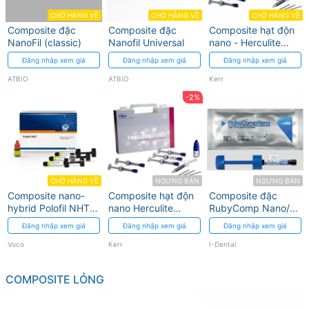
CHỜ HÀNG VỀ
CHỜ HÀNG VỀ
CHỜ HÀNG VỀ
Composite đặc
Composite đặc
Composite hạt độn
NanoFil (classic)
Nanofil Universal
nano - Herculite
Precis Dentin Kerr
Đăng nhập xem giá
Đăng nhập xem giá
Đăng nhập xem giá
ATBIO
ATBIO
Kerr
-2%
CHỜ HÀNG VỀ
NGƯNG BÁN
NGƯNG BÁN
Composite nano-
Composite hạt độn
Composite đặc
hybrid Polofil NHT -
nano Herculite
RubyComp Nano/P
Màu A1 Voco
Precis Enamel Kerr
I-Dental
Đăng nhập xem giá
Đăng nhập xem giá
Đăng nhập xem giá
Voco
Kerr
I-Dental
COMPOSITE LỎNG