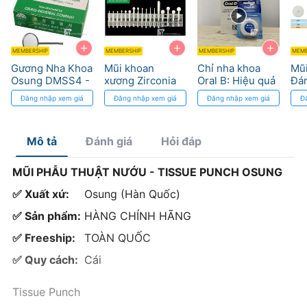
+
+
+
MEMBERSHIP
MEMBERSHIP
MEMBERSHIP
MEMB
Gương Nha Khoa
Mũi khoan
Chỉ nha khoa
Mũi
Osung DMSS4 -
xương Zirconia
Oral B: Hiệu quả
Đá
Quan Sát Hàm
Wilson tay chậm
cao trong kiểm
Độ
Đăng nhập xem giá
Đăng nhập xem giá
Đăng nhập xem giá
Đ
Răng Chính Xác
khuỷu
soát viêm nướu
Mô tả
Đánh giá
Hỏi đáp
MŨI PHẪU THUẬT NƯỚU - TISSUE PUNCH OSUNG
✅ Xuất xứ:
Osung (Hàn Quốc)
✅ Sản phẩm:
HÀNG CHÍNH HÃNG
✅ Freeship:
TOÀN QUỐC
✅ Quy cách:
Cái
Tissue Punch