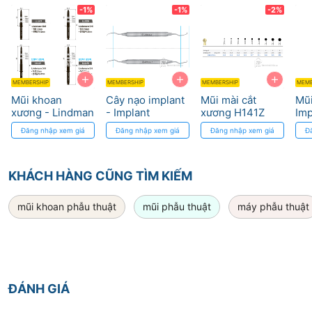
tương thích tay
-1%
-1%
-2%
khoan nhanh
+
+
+
MEMBERSHIP
MEMBERSHIP
MEMBERSHIP
MEMB
Mũi khoan
Cây nạo implant
Mũi mài cắt
Mũ
xương - Lindman
- Implant
xương H141Z
Imp
Drill osung
Curette osung
Komet
MZ
Đăng nhập xem giá
Đăng nhập xem giá
Đăng nhập xem giá
Đ
25
tươ
kh
KHÁCH HÀNG CŨNG TÌM KIẾM
mũi khoan phẫu thuật
mũi phẫu thuật
máy phẫu thuật
ĐÁNH GIÁ