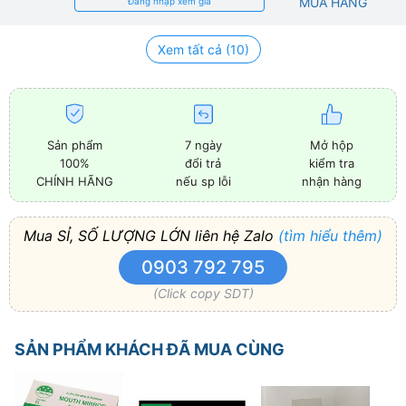
MUA HÀNG
Đăng nhập xem giá
Xem tất cả (10)
Sản phẩm
7 ngày
Mở hộp
100%
đổi trả
kiểm tra
CHÍNH HÃNG
nếu sp lỗi
nhận hàng
Mua SỈ, SỐ LƯỢNG LỚN liên hệ Zalo
(tìm hiểu thêm)
0903 792 795
(Click copy SDT)
SẢN PHẨM KHÁCH ĐÃ MUA CÙNG