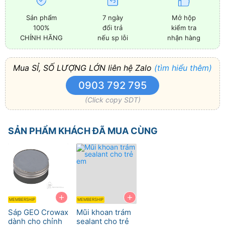
Sản phẩm
7 ngày
Mở hộp
100%
đổi trả
kiểm tra
CHÍNH HÃNG
nếu sp lỗi
nhận hàng
Mua SỈ, SỐ LƯỢNG LỚN liên hệ Zalo
(tìm hiểu thêm)
0903 792 795
(Click copy SDT)
SẢN PHẨM KHÁCH ĐÃ MUA CÙNG
+
+
MEMBERSHIP
MEMBERSHIP
Sáp GEO Crowax
Mũi khoan trám
dành cho chỉnh
sealant cho trẻ