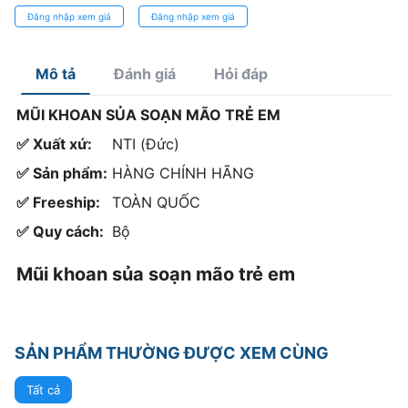
hình khớp cắn
em
Đăng nhập xem giá
Đăng nhập xem giá
Mô tả
Đánh giá
Hỏi đáp
MŨI KHOAN SỦA SOẠN MÃO TRẺ EM
✅ Xuất xứ:
NTI (Đức)
✅ Sản phẩm:
HÀNG CHÍNH HÃNG
✅ Freeship:
TOÀN QUỐC
✅ Quy cách:
Bộ
Mũi khoan sủa soạn mão trẻ em
SẢN PHẨM THƯỜNG ĐƯỢC XEM CÙNG
Tất cả