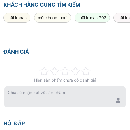
KHÁCH HÀNG CŨNG TÌM KIẾM
mũi khoan
mũi khoan mani
mũi khoan 702
mũi kh
ĐÁNH GIÁ
Rating:
Hiện sản phẩm chưa có đánh giá
0%
Chia sẻ nhận xét về sản phẩm
HỎI ĐÁP