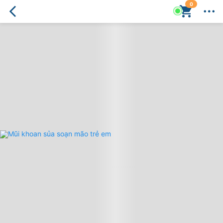
0
Mũi
khoan
sủa
soạn
mão
trẻ
em