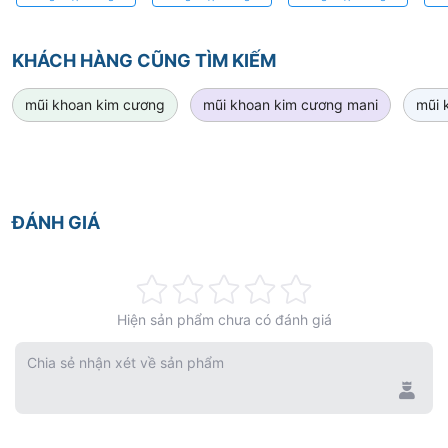
Chính Xác
Cao
Kích Thước
Bằ
KHÁCH HÀNG CŨNG TÌM KIẾM
mũi khoan kim cương
mũi khoan kim cương mani
mũi 
ĐÁNH GIÁ
Rating:
Hiện sản phẩm chưa có đánh giá
0%
Chia sẻ nhận xét về sản phẩm