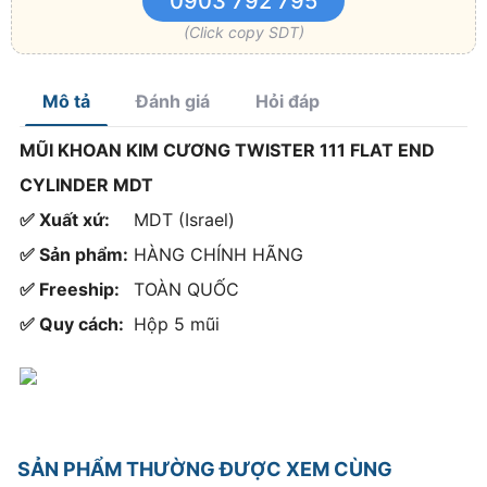
0903 792 795
(Click copy SDT)
Mô tả
Đánh giá
Hỏi đáp
MŨI KHOAN KIM CƯƠNG TWISTER 111 FLAT END
CYLINDER MDT
✅ Xuất xứ:
MDT (Israel)
✅ Sản phẩm:
HÀNG CHÍNH HÃNG
✅ Freeship:
TOÀN QUỐC
✅ Quy cách:
Hộp 5 mũi
SẢN PHẨM THƯỜNG ĐƯỢC XEM CÙNG