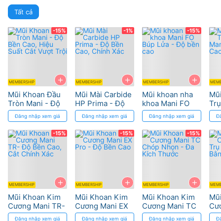
Tất cả
-15%
-1%
-15%
+
+
+
MEMBERSHIP
MEMBERSHIP
MEMBERSHIP
MEMB
Mũi Khoan Đầu
Mũi Mài Carbide
Mũi khoan nha
Mũ
Tròn Mani - Độ
HP Prima - Độ
khoa Mani FO
Trụ
Bền Cao, Hiệu
Bền Cao, Chính
Búp Lửa - Độ
Man
Đăng nhập xem giá
Đăng nhập xem giá
Đăng nhập xem giá
Đ
Suất Cắt Vượt
Xác
bền cao
Cao
Trội
-15%
-15%
-15%
+
+
+
MEMBERSHIP
MEMBERSHIP
MEMBERSHIP
MEMB
Mũi Khoan Kim
Mũi Khoan Kim
Mũi Khoan Kim
Mũ
Cương Mani TR-
Cương Mani EX
Cương Mani TC
Cư
Độ Bền Cao, Cắt
Pro - Độ Bền
Chóp Nhọn - Đa
Tr
Đăng nhập xem giá
Đăng nhập xem giá
Đăng nhập xem giá
Đ