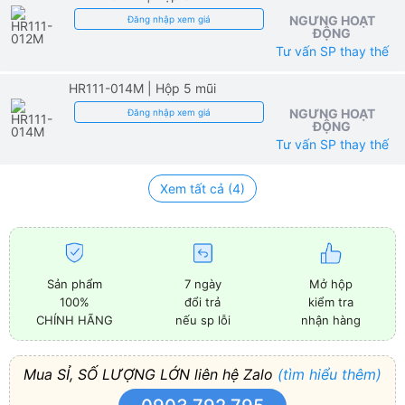
NGƯNG HOẠT
Đăng nhập xem giá
ĐỘNG
Tư vấn SP thay thế
HR111-014M
| Hộp 5 mũi
NGƯNG HOẠT
Đăng nhập xem giá
ĐỘNG
Tư vấn SP thay thế
Xem tất cả (4)
Sản phẩm
7 ngày
Mở hộp
100%
đổi trả
kiểm tra
CHÍNH HÃNG
nếu sp lỗi
nhận hàng
Mua SỈ, SỐ LƯỢNG LỚN liên hệ Zalo
(tìm hiểu thêm)