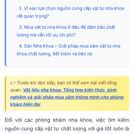
Lượng
Mà
2. Vì sao lựa chọn nguồn cung cấp vật tư nha khoa
rất quan trọng?
Vẫn
3. Mua vật tư nha khoa ở đâu để đảm bảo chất
Tối
lượng mà vẫn tối ưu chi phí?
Ưu
4. Sàn Nha Khoa – Giải pháp mua sắm vật tư nha
Chi
khoa chất lượng, tiết kiệm và tiện lợi
Phí?
👉 Trước khi đọc tiếp, bạn có thể xem bài viết tổng
quan:
Vật liệu nha khoa: Tổng hợp kiến thức, kinh
nghiệm và giải pháp mua sắm thông minh cho phòng
khám hiện đại
Đối với các phòng khám nha khoa, việc tìm kiếm
nguồn cung cấp vật tư chất lượng với giá tốt luôn là