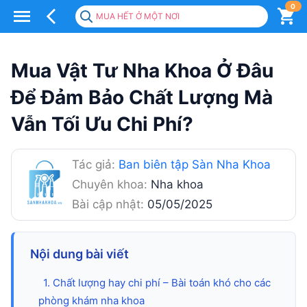
0
MUA HẾT Ở MỘT NƠI
Mua
Vật
Mua Vật Tư Nha Khoa Ở Đâu
Tư
Để Đảm Bảo Chất Lượng Mà
Nha
Vẫn Tối Ưu Chi Phí?
Khoa
Ở
Tác giả:
Ban biên tập Sàn Nha Khoa
Đâu
Chuyên khoa:
Nha khoa
Để
Bài cập nhật:
05/05/2025
Đảm
Bảo
Nội dung bài viết
Chất
1. Chất lượng hay chi phí – Bài toán khó cho các
phòng khám nha khoa