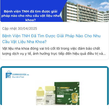
quy trình mua sắm và đảm bảo chất lượng vật tư y tế. Hãy cùng
tìm hiểu chi tiết về việc hợp tác này để thấy rõ những lợi ích mà
mô hình cung ứng vật tư nha khoa qua nền tảng số mang lại.
Cập nhật 30/04/2025
Bệnh Viện TNH Đã Tìm Được Giải Pháp Nào Cho Nhu
Cầu Vật Liệu Nha Khoa?
Vật liệu nha khoa đóng vai trò cốt lõi trong việc đảm bảo chất
lượng dịch vụ y tế, ảnh hưởng trực tiếp đến hiệu quả điều trị và
trải nghiệm của bệnh nhân. Đối với Công ty Cổ phần Tập đoàn
Bệnh viện TNH – một trong những hệ thống y tế hàng đầu tại Việt
Nam, bài toán tìm kiếm đối tác cung cấp vật liệu nha khoa đáng
tin cậy luôn là ưu tiên hàng đầu. Vậy đâu là giải pháp giúp bệnh
viện đảm bảo chất lượng, pháp lý và tiến độ giao hàng?