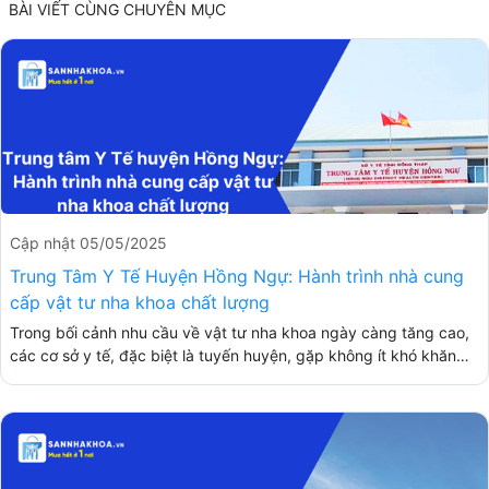
BÀI VIẾT CÙNG CHUYÊN MỤC
Cập nhật 05/05/2025
Trung Tâm Y Tế Huyện Hồng Ngự: Hành trình nhà cung
cấp vật tư nha khoa chất lượng
Trong bối cảnh nhu cầu về vật tư nha khoa ngày càng tăng cao,
các cơ sở y tế, đặc biệt là tuyến huyện, gặp không ít khó khăn
trong quá trình tìm kiếm và lựa chọn nhà cung cấp phù hợp.
Trung tâm Y Tế Huyện Hồng Ngự cũng không ngoại lệ khi phải
đối mặt với nhiều thách thức liên quan đến đấu thầu, nguồn cung
ứng và chất lượng sản phẩm. Nhờ vào sự hợp tác với Sàn Nha
Khoa, trung tâm đã tìm ra giải pháp tối ưu, giúp minh bạch hóa