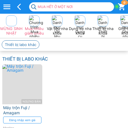
Top
0
MUA HẾT Ở MỘT NƠI
100+
sản
MỪNG SINH
Mua nhiều
Vật liệu nha
Dụng cụ nha
Thiết bị nha
Ghế 
Phẩm
NHẬT
giảm nhiều
khoa
khoa
khoa
kho
MONITEX
Thiết bị labo khác
Giá
THIẾT BỊ LABO KHÁC
tốt
2026
❤️
VAT
đầy
NGƯNG BÁN
Máy trộn Fuji /
đủ
Amagam
Đăng nhập xem giá
Monitex