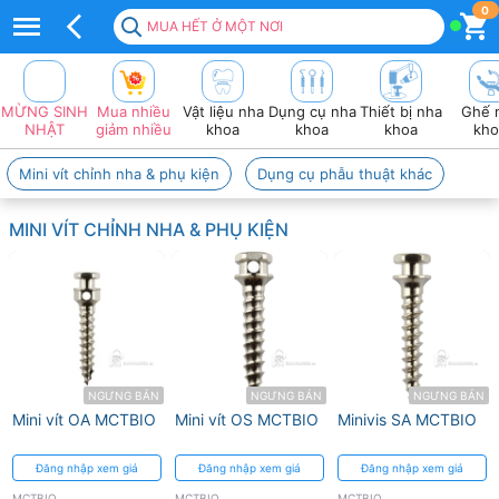
Top
0
MUA HẾT Ở MỘT NƠI
100+
sản
MỪNG SINH
Mua nhiều
Vật liệu nha
Dụng cụ nha
Thiết bị nha
Ghế 
Phẩm
NHẬT
giảm nhiều
khoa
khoa
khoa
kho
MCTBIO
Mini vít chỉnh nha & phụ kiện
Dụng cụ phẫu thuật khác
Chuyên
MINI VÍT CHỈNH NHA & PHỤ KIỆN
Dụng
2026
❤️
VAT
đầy
NGƯNG BÁN
NGƯNG BÁN
NGƯNG BÁN
Mini vít OA MCTBIO
Mini vít OS MCTBIO
Minivis SA MCTBIO
đủ
Đăng nhập xem giá
Đăng nhập xem giá
Đăng nhập xem giá
MCTBIO
MCTBIO
MCTBIO