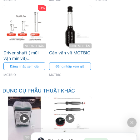
-1%
NGƯNG BÁN
NGƯNG BÁN
Driver shaft ( mũi
Cán vặn vít MCTBIO
vặn minivit)
MCTBIO
Đăng nhập xem giá
Đăng nhập xem giá
MCTBIO
MCTBIO
DỤNG CỤ PHẪU THUẬT KHÁC
NGƯNG BÁN
NGƯNG BÁN