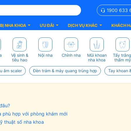
1900 633 
 BỊ NHA KHOA
ƯU ĐÃI
DỊCH VỤ KHÁC
KHÁCH H
a
Vệ sinh &
Nội nha
Chỉnh nha
Mũi khoan
Tẩy trắng
tiêu hao
nha khoa
thẩm mỹ
êu âm scaler
Đèn trám & máy quang trùng hợp
Tay khoan &
 đâu?
a phù hợp với phòng khám mới
ỹ thuật số nha khoa