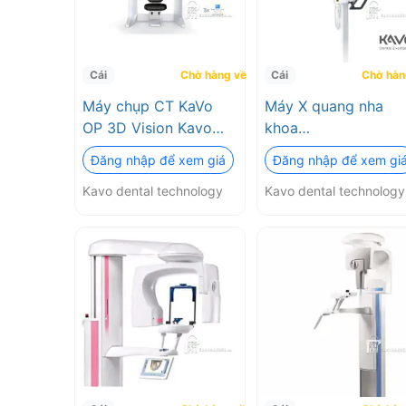
Cái
Chờ hàng về
Cái
Chờ hàn
Máy chụp CT KaVo
Máy X quang nha
OP 3D Vision Kavo
khoa
dental technology
Kavo.model:Orthop
Đăng nhập để xem giá
Đăng nhập để xem gi
OP 3D (PCX-1) (Máy
Kavo dental technology
Kavo dental technology
chụp CT KaVo OP 3
Kavo dental
technology