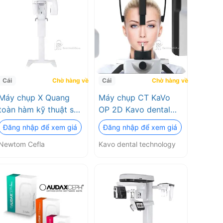
Cái
Chờ hàng về
Cái
Chờ hàng về
Máy chụp X Quang
Máy chụp CT KaVo
toàn hàm kỹ thuật số
OP 2D Kavo dental
Newtom Go 2D
technology
Đăng nhập để xem giá
Đăng nhập để xem giá
Newtom Cefla
Newtom Cefla
Kavo dental technology