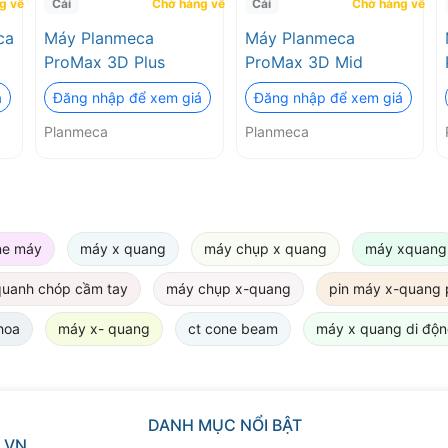
g về
Cái
Chờ hàng về
Cái
Chờ hàng về
ca
Máy Planmeca
Máy Planmeca
ProMax 3D Plus
ProMax 3D Mid
á
Đăng nhập để xem giá
Đăng nhập để xem giá
Planmeca
Planmeca
ne máy
máy x quang
máy chụp x quang
máy xquang
quanh chóp cầm tay
máy chụp x-quang
pin máy x-quang po
hoa
máy x- quang
ct cone beam
máy x quang di độ
DANH MỤC NỔI BẬT
.VN