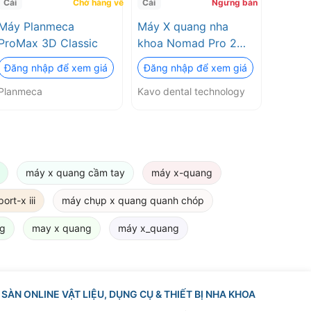
Cái
Chờ hàng về
Cái
Ngưng bán
Máy Planmeca
Máy X quang nha
ProMax 3D Classic
khoa Nomad Pro 2
(Máy X-Quang Cầm
Đăng nhập để xem giá
Đăng nhập để xem giá
Tay NOMAD PRO 2)
Planmeca
Kavo dental technology
Kavo dental
technology
máy x quang cầm tay
máy x-quang
rt-x iii
máy chụp x quang quanh chóp
ng
may x quang
máy x_quang
SÀN ONLINE VẬT LIỆU, DỤNG CỤ & THIẾT BỊ NHA KHOA