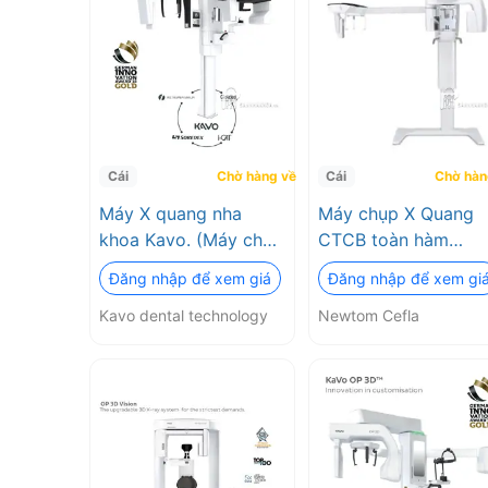
hình
ảnh
3D
chính
Cái
Chờ hàng về
Cái
Chờ hàn
Máy X quang nha
Máy chụp X Quang
xác
khoa Kavo. (Máy chụp
CTCB toàn hàm
CT KaVo OP 3D PRO)
Newtom Go 2D/3D
cao
Đăng nhập để xem giá
Đăng nhập để xem gi
Kavo dental
Ceph Newtom Cefla
Kavo dental technology
Newtom Cefla
technology