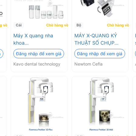
g về
Cái
Chờ hàng về
Bộ
Chờ hàng về
Máy X quang nha
MÁY X-QUANG KỶ
khoa
THUẬT SỐ CHỤP
antomograph
Kavo.model:Focus
TOÀN CẢNH VÀ
á
Đăng nhập để xem giá
Đăng nhập để xem giá
(bộ/cái) (Máy X–
CHỤP ĐO SỌ MẶT
Kavo dental technology
Newtom Cefla
D)
Quang Treo Tường
GIANO HR ApT
Kavo Focus) Kavo
PAN/CEPH Newtom
dental technology
Cefla