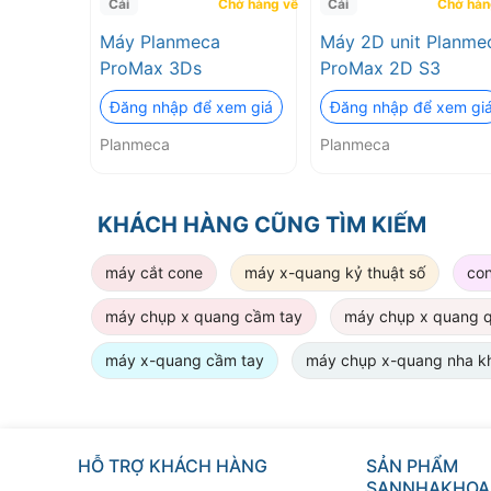
Cái
Chờ hàng về
Cái
Chờ hàn
Máy Planmeca
Máy 2D unit Planme
ProMax 3Ds
ProMax 2D S3
Đăng nhập để xem giá
Đăng nhập để xem gi
Planmeca
Planmeca
KHÁCH HÀNG CŨNG TÌM KIẾM
máy cắt cone
máy x-quang kỷ thuật số
co
máy chụp x quang cầm tay
máy chụp x quang 
máy x-quang cầm tay
máy chụp x-quang nha k
HỖ TRỢ KHÁCH HÀNG
SẢN PHẨM
SANNHAKHOA