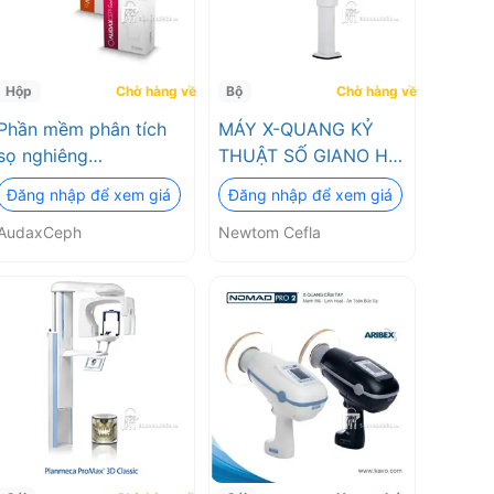
Hộp
Chờ hàng về
Bộ
Chờ hàng về
Phần mềm phân tích
MÁY X-QUANG KỶ
sọ nghiêng
THUẬT SỐ GIANO HR
AUDAXCEPH
PRIME PAN/CEPH
Đăng nhập để xem giá
Đăng nhập để xem giá
Newtom Cefla
AudaxCeph
Newtom Cefla