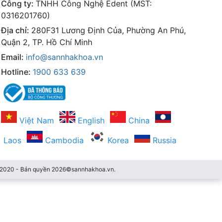
Công ty:
TNHH Công Nghệ Edent (MST:
0316201760)
Địa chỉ:
280F31 Lương Định Của, Phường An Phú,
Quận 2, TP. Hồ Chí Minh
Email:
info@sannhakhoa.vn
Hotline:
1900 633 639
Việt Nam
English
China
Laos
Cambodia
Korea
Russia
3/2020 - Bản quyền 2026©sannhakhoa.vn.