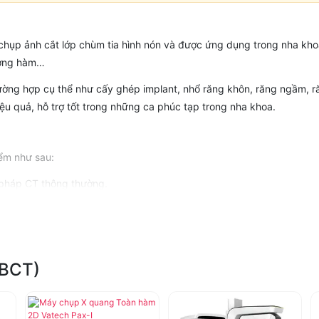
ụp ảnh cắt lớp chùm tia hình nón và được ứng dụng trong nha kho
ương hàm…
ng hợp cụ thể như cấy ghép implant, nhổ răng khôn, răng ngầm, ră
iệu quả, hỗ trợ tốt trong những ca phúc tạp trong nha khoa.
ểm như sau:
 pháp CT thông thường.
 pano 2D.
 cũng cần tuân thủ quy định để đảm bảo an toàn cho cả bác sĩ và bệ
tại Sàn Nha Khoa với cam kết hàng chính hãng 100%, chính sách bảo
CBCT)