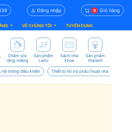
Giỏ hàng
639
Đăng nhập
0
ÀNG
VỀ CHÚNG TÔI
TUYỂN DỤNG
,
Chăm sóc
Sản phẩm
Sách nha
Sản phẩm
răng miệng
Labo
khoa
Implant
 hệ thống điều khiển
Thiết bị hỗ trợ phẫu thuật nha khoa