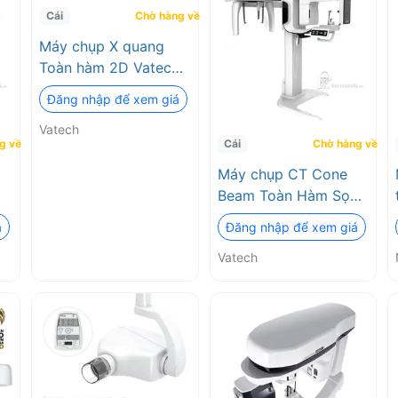
Cái
Chờ hàng về
Máy chụp X quang
Toàn hàm 2D Vatech
Pax-I
Đăng nhập để xem giá
Vatech
g về
Cái
Chờ hàng về
Máy chụp CT Cone
Beam Toàn Hàm Sọ
Mặt Vatech Pax-I 3D
á
Đăng nhập để xem giá
Smart
Vatech