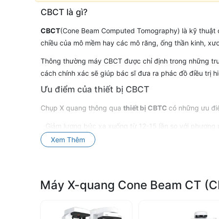
Máy
CBCT là gì?
X-
CBCT
(Cone Beam Computed Tomography) là kỹ thuật ch
chiều của mô mềm hay các mô răng, ống thần kinh, x
quang
Thông thường máy CBCT được chỉ định trong những trườ
cách chính xác sẽ giúp bác sĩ đưa ra phác đồ điều trị h
Cone
Ưu điểm của thiết bị CBCT
Beam
Chụp X quang thông qua
thiết bị CBTC
có những ưu đi
CT
Giảm lượng bức xạ xuống từ 12-15 lần so với phương
Xem Thêm
Giảm liều bức xạ xuống thấp hơn hẳn so với hình phim
–
Vẫn giữ được chất lượng hình ảnh tốt nhất. Tuy nhiên
Chẩn
Để mua máy CBCT chính hãng, bạn có thể tìm mua ngay 
Máy X-quang Cone Beam CT (
chăm sóc khách hàng tận tâm.
đoán