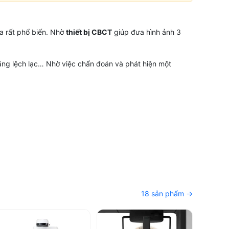
a rất phổ biến. Nhờ
thiết bị CBCT
giúp đưa hình ảnh 3
ng lệch lạc… Nhờ việc chẩn đoán và phát hiện một
nh nhân.
 hành theo từng hãng, chính sách giá tốt và dịch vụ
18 sản phẩm →