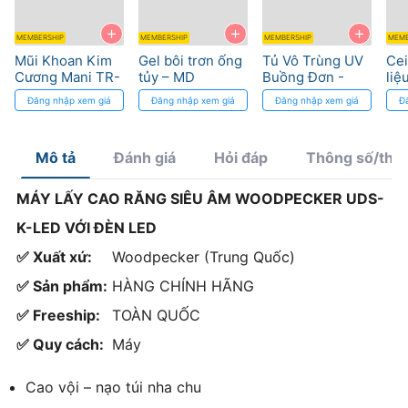
+
+
+
MEMBERSHIP
MEMBERSHIP
MEMBERSHIP
MEMB
Mũi Khoan Kim
Gel bôi trơn ống
Tủ Vô Trùng UV
Cei
Cương Mani TR-
tủy – MD
Buồng Đơn -
liệ
Độ Bền Cao, Cắt
Chelcream Meta
Tiệt Trùng 15
thá
Đăng nhập xem giá
Đăng nhập xem giá
Đăng nhập xem giá
Đ
Chính Xác
Biomed
Phút
Mô tả
Đánh giá
Hỏi đáp
Thông số/thà
MÁY LẤY CAO RĂNG SIÊU ÂM WOODPECKER UDS-
K-LED VỚI ĐÈN LED
✅ Xuất xứ:
Woodpecker (Trung Quốc)
✅ Sản phẩm:
HÀNG CHÍNH HÃNG
✅ Freeship:
TOÀN QUỐC
✅ Quy cách:
Máy
Cao vội – nạo túi nha chu