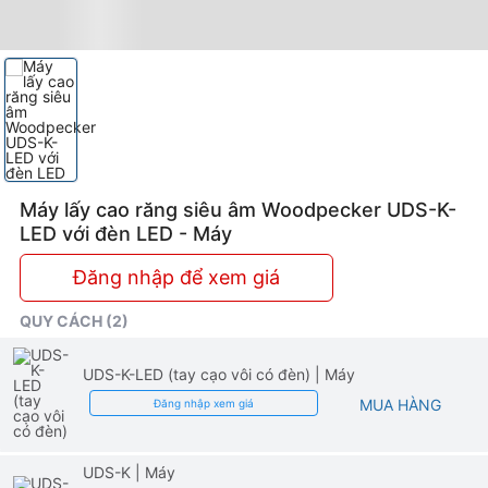
LED
Máy lấy cao răng siêu âm Woodpecker UDS-K-
LED với đèn LED - Máy
Đăng nhập để xem giá
QUY CÁCH (2)
UDS-K-LED (tay cạo vôi có đèn)
| Máy
MUA HÀNG
Đăng nhập xem giá
UDS-K
| Máy