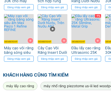
30K cho máy
tích hợp rung
Răng Dưới Nướu
30K
Cavitron
rửa nội nha
Rolence 25K
30K
Đăng nhập xem giá
Đăng nhập xem giá
Đăng nhập xem giá
Đ
Dentsply Sirona
U600 led
Slim
Ult
Woodpecker
(SL
-1%
Den
+
+
+
MEMBERSHIP
MEMBERSHIP
MEMBERSHIP
MEMB
Máy cạo vôi răng
Cây Cạo Vôi
Đầu lấy cao răng
Đầu
bằng sóng siêu
Răng Insert Dưới
Ultrasonic 25K
30
âm Max Piezo 1
Nướu, Trên
Slimline, Metal
Cav
Đăng nhập xem giá
Đăng nhập xem giá
Đăng nhập xem giá
Đ
Refine REFINE
Nướu ART
Grip
Den
KHÁCH HÀNG CŨNG TÌM KIẾM
máy lấy cao răng
máy nhổ răng piezotome us-iii led woodp