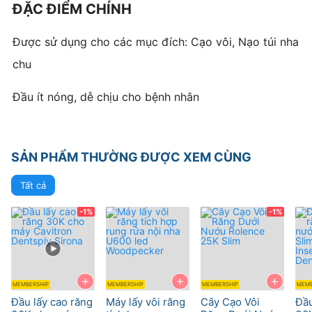
ĐẶC ĐIỂM CHÍNH
Được sử dụng cho các mục đích:
Cạo vôi,
Nạo túi nha
chu
Đầu ít nóng, dễ chịu cho bệnh nhân
SẢN PHẨM THƯỜNG ĐƯỢC XEM CÙNG
Tất cả
-1%
-1%
+
+
+
MEMBERSHIP
MEMBERSHIP
MEMBERSHIP
MEMB
Đầu lấy cao răng
Máy lấy vôi răng
Cây Cạo Vôi
Đầu