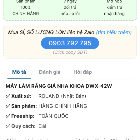
Sản phẩm
7 ngày
Mở hộp
100%
đổi trả
kiểm tra
CHÍNH HÃNG
nếu sp lỗi
nhận hàng
Mua SỈ, SỐ LƯỢNG LỚN liên hệ Zalo
(tìm hiểu thêm)
0903 792 795
(Click copy SDT)
Mô tả
Đánh giá
Hỏi đáp
MÁY LÀM RĂNG GIẢ NHA KHOA DWX-42W
✅ Xuất xứ:
ROLAND (Nhật Bản)
✅ Sản phẩm:
HÀNG CHÍNH HÃNG
✅ Freeship:
TOÀN QUỐC
✅ Quy cách:
Cái