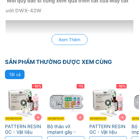
Mời quý bác sĩ cùng xem quá trình cắt của Máy cắt
ướt DWX-42W
Xem Thêm
SẢN PHẨM THƯỜNG ĐƯỢC XEM CÙNG
Tất cả
-10%
-1%
-10%
+
+
+
MEMBERSHIP
MEMBERSHIP
MEMBERSHIP
MEMB
PATTERN RESIN
Bộ tháo vít
PATTERN RESIN
Bộ 
GC - Vật liệu
implant gãy -
GC - Vật liệu
imp
nhựa tự cứng
Screw Removal
nhựa tự cứng
Sc