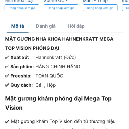
Nha Khoa Loại
Solare GC -
Mani - Thép
Ino
Tốt
Quang Trùng
Hard Fiber cho
Đăng nhập xem giá
Đăng nhập xem giá
Đăng nhập xem giá
Đ
Hợp cho Răng
điều trị tủy
Trước
Mô tả
Đánh giá
Hỏi đáp
MẶT GƯƠNG NHA KHOA HAHNENKRATT MEGA
TOP VISION PHÓNG ĐẠI
✅ Xuất xứ:
Hahnenkratt (Đức)
✅ Sản phẩm:
HÀNG CHÍNH HÃNG
✅ Freeship:
TOÀN QUỐC
✅ Quy cách:
Cái , Hộp
Mặt gương khám phóng đại Mega Top
Vision
✔️ Mặt gương khám Top Vision đến từ thương hiệu