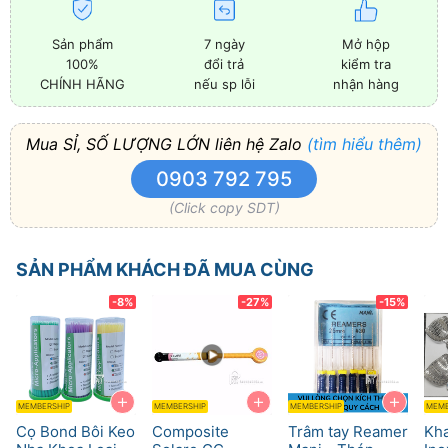
Sản phẩm
7 ngày
Mở hộp
100%
đổi trả
kiểm tra
CHÍNH HÃNG
nếu sp lỗi
nhận hàng
Mua SỈ, SỐ LƯỢNG LỚN liên hệ Zalo
(tìm hiểu thêm)
0903 792 795
(Click copy SDT)
SẢN PHẨM KHÁCH ĐÃ MUA CÙNG
-8%
-27%
-15%
+
+
+
MEMBERSHIP
MEMBERSHIP
MEMBERSHIP
MEMB
Cọ Bond Bôi Keo
Composite
Trâm tay Reamer
Kha