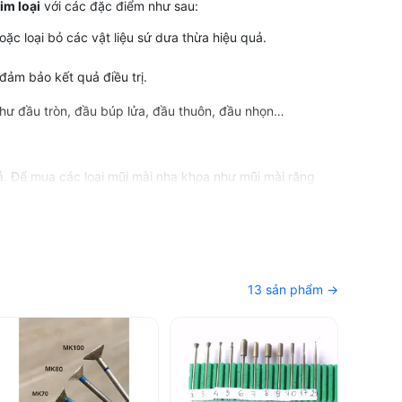
im loại
với các đặc điểm như sau:
c loại bỏ các vật liệu sứ dưa thừa hiệu quả.
 đảm bảo kết quả điều trị.
như đầu tròn, đầu búp lửa, đầu thuôn, đầu nhọn…
ả. Để mua các loại mũi mài nha khoa như mũi mài răng
hí đa dạng các loại sản phẩm từ vật liệu, dụng cụ nha
.
13 sản phẩm →