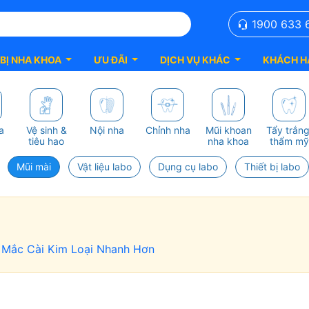
1900 633 
 BỊ NHA KHOA
ƯU ĐÃI
DỊCH VỤ KHÁC
KHÁCH H
a
Vệ sinh &
Nội nha
Chỉnh nha
Mũi khoan
Tẩy trắng
tiêu hao
nha khoa
thẩm mỹ
Mũi mài
Vật liệu labo
Dụng cụ labo
Thiết bị labo
g Mắc Cài Kim Loại Nhanh Hơn