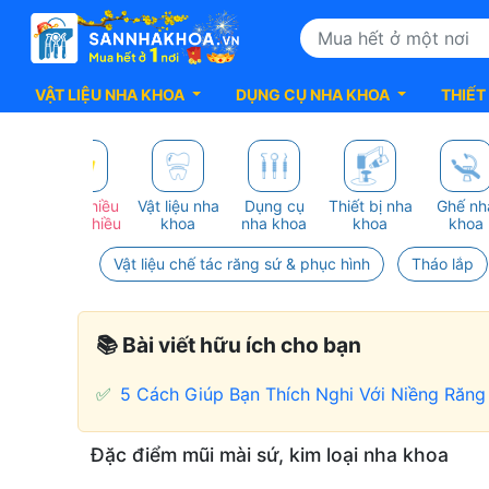
VẬT LIỆU NHA KHOA
DỤNG CỤ NHA KHOA
THIẾT
G
Mua nhiều
Vật liệu nha
Dụng cụ
Thiết bị nha
Ghế nh
HẬT
giảm nhiều
khoa
nha khoa
khoa
khoa
Vật liệu chế tác răng sứ & phục hình
Tháo lắp
📚 Bài viết hữu ích cho bạn
✅
5 Cách Giúp Bạn Thích Nghi Với Niềng Răn
Mũi
Đặc điểm mũi mài sứ, kim loại nha khoa