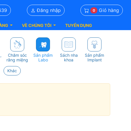
Giỏ hàng
639
Đăng nhập
0
ÀNG
VỀ CHÚNG TÔI
TUYỂN DỤNG
,
Chăm sóc
Sản phẩm
Sách nha
Sản phẩm
răng miệng
Labo
khoa
Implant
Khác