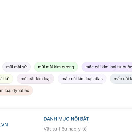
mũi mài sứ
mũi mài kim cương
mắc cài kim loại tự buộ
ài kẽ
mũi cắt kim loại
mắc cài kim loại atlas
mắc cài k
m loại dynaflex
DANH MỤC NỔI BẬT
.VN
Vật tư tiêu hao y tế