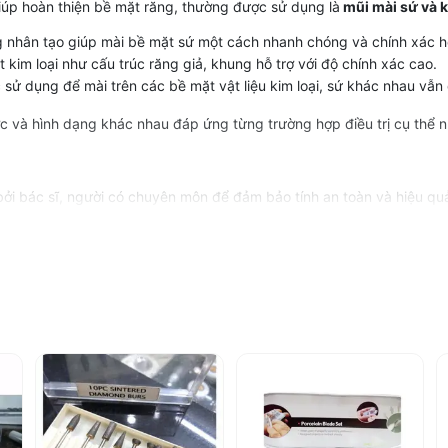
iúp hoàn thiện bề mặt răng, thường được sử dụng là
mũi mài sứ và k
nhân tạo giúp mài bề mặt sứ một cách nhanh chóng và chính xác hoặ
 kim loại như cấu trúc răng giả, khung hỗ trợ với độ chính xác cao.
ợc sử dụng để mài trên các bề mặt vật liệu kim loại, sứ khác nhau vẫn
ớc và hình dạng khác nhau đáp ứng từng trường hợp điều trị cụ thể 
ởi bác sĩ, người có chuyên môn để đảm bảo tính an toàn và hiệu qu
 thể xem thông tin sản phẩm và chọn mua tại Sàn Nha Khoa với tiêu c
ốt cho khách hàng cùng dịch vụ chăm sóc khách hàng chuyên nghiệp