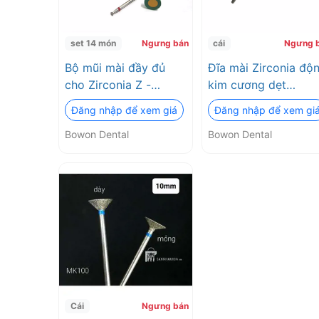
set 14 món
Ngưng bán
cái
Ngưng 
Bộ mũi mài đầy đủ
Đĩa mài Zirconia độ
cho Zirconia Z -
kim cương dẹt
Master Kit Bowon
Diamond Impregnat
Đăng nhập để xem giá
Đăng nhập để xem gi
Dental
Green Stones (DG -
Bowon Dental
Bowon Dental
WD2) Bowon Dental
Cái
Ngưng bán