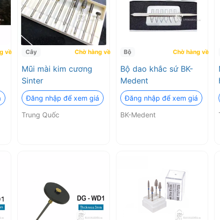
g về
Cây
Chờ hàng về
Bộ
Chờ hàng về
Mũi mài kim cương
Bộ dao khắc sứ BK-
Sinter
Medent
á
Đăng nhập để xem giá
Đăng nhập để xem giá
Trung Quốc
BK-Medent