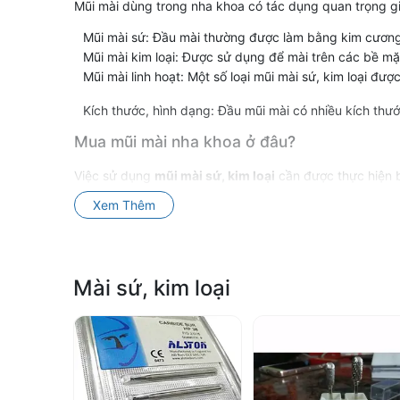
mài
Mũi mài dùng trong nha khoa có tác dụng quan trọng g
Mũi mài sứ: Đầu mài thường được làm bằng kim cương 
sứ
Mũi mài kim loại: Được sử dụng để mài trên các bề mặt
Mũi mài linh hoạt: Một số loại mũi mài sứ, kim loại đư
&
Kích thước, hình dạng: Đầu mũi mài có nhiều kích thư
kim
Mua mũi mài nha khoa ở đâu?
Việc sử dụng
mũi mài sứ, kim loại
cần được thực hiện b
loại
sứ, mũi mài kim loại, mũi mài dùng trong labo... bạn có
Xem Thêm
khoa, luôn đảm bảo hàng chính hãng, chính sách giá t
–
Hoàn
Mài sứ, kim loại
thiện
phục