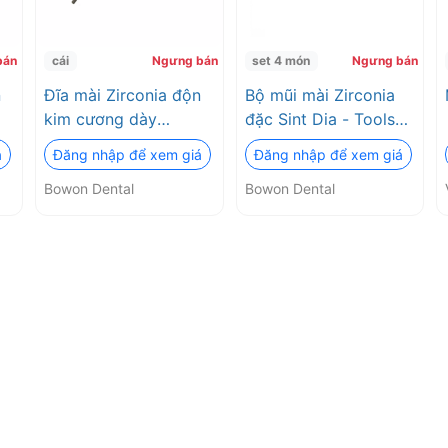
bán
cái
Ngưng bán
set 4 món
Ngưng bán
n
Đĩa mài Zirconia độn
Bộ mũi mài Zirconia
kim cương dày
đặc Sint Dia - Tools
ed
Diamond Impregnated
Bowon Dental
á
Đăng nhập để xem giá
Đăng nhập để xem giá
Green Stones (DG -
Bowon Dental
Bowon Dental
WD1) Bowon Dental