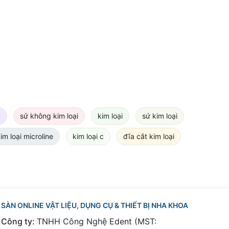
c
sứ không kim loại
kim loại
sứ kim loại
im loại microline
kim loại c
đĩa cắt kim loại
SÀN ONLINE VẬT LIỆU, DỤNG CỤ & THIẾT BỊ NHA KHOA
Công ty:
TNHH Công Nghệ Edent (MST: