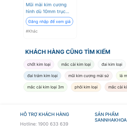
Mũi mài kim cương
hình dù 10mm trục
2.35mm
Đăng nhập để xem giá
#Khác
KHÁCH HÀNG CŨNG TÌM KIẾM
chốt kim loại
mắc cài kim loại
đai kim loại
đai trám kim loại
mũi kim cương mài sứ
lá m
mắc cài kim loại 3m
phôi kim loại
mắc cài ki
HỖ TRỢ KHÁCH HÀNG
SẢN PHẨM
SANNHAKHOA
Hotline: 1900 633 639