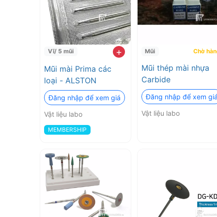
hình
nhanh
và
+
Vĩ/ 5 mũi
Mũi
Chờ hàn
Mũi thép mài nhựa
Mũi mài Prima các
chính
Carbide
loại - ALSTON
xác
Đăng nhập để xem gi
Đăng nhập để xem giá
Vật liệu labo
Vật liệu labo
MEMBERSHIP