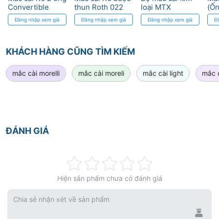
Convertible
thun Roth 022
loại MTX
(Ốn
MBT 022 DTC
DTC Medical
Roth/MBT (5x5)
Dy
Đăng nhập xem giá
Đăng nhập xem giá
Đăng nhập xem giá
Đ
Medical
Apparatus
DynaFlex
Apparatus
KHÁCH HÀNG CŨNG TÌM KIẾM
mắc cài morelli
mắc cài moreli
mắc cài light
mắc c
ĐÁNH GIÁ
Rating:
Hiện sản phẩm chưa có đánh giá
0%
Chia sẻ nhận xét về sản phẩm