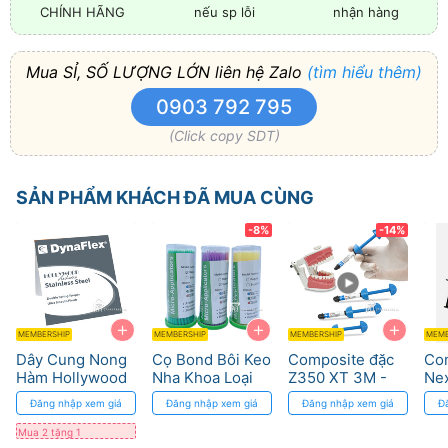
CHÍNH HÃNG
nếu sp lỗi
nhận hàng
Mua SỈ, SỐ LƯỢNG LỚN liên hệ Zalo
(tìm hiểu thêm)
0903 792 795
(Click copy SDT)
SẢN PHẨM KHÁCH ĐÃ MUA CÙNG
-8%
-14%
+
+
+
MEMBERSHIP
MEMBERSHIP
MEMBERSHIP
MEMB
Dây Cung Nong
Cọ Bond Bôi Keo
Composite đặc
Com
Hàm Hollywood
Nha Khoa Loại
Z350 XT 3M -
Ne
Stainless Steel -
Tốt
Thẩm mỹ cao,
Đăng nhập xem giá
Đăng nhập xem giá
Đăng nhập xem giá
Đ
Mở Rộng Hàm
bền màu
Hiệu Quả
Mua 2 tặng 1