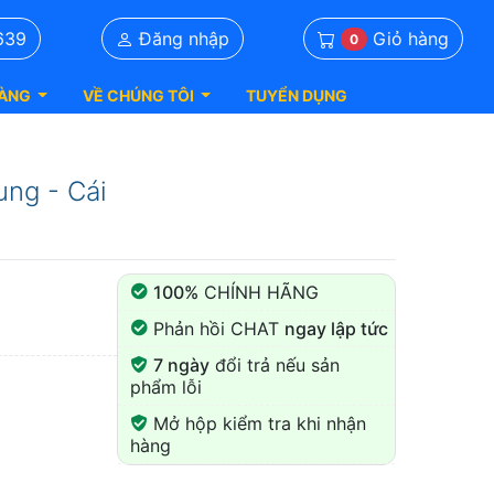
Giỏ hàng
639
Đăng nhập
0
ÀNG
VỀ CHÚNG TÔI
TUYỂN DỤNG
ung - Cái
100%
CHÍNH HÃNG
Phản hồi CHAT
ngay lập tức
7 ngày
đổi trả nếu sản
phẩm lỗi
Mở hộp kiểm tra khi nhận
hàng