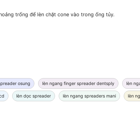
hoảng trống để lèn chặt cone vào trong ống tủy.
spreader osung
lèn ngang finger spreader dentsply
lèn ng
cd
lèn dọc spreader
lèn ngang spreaders mani
lèn n