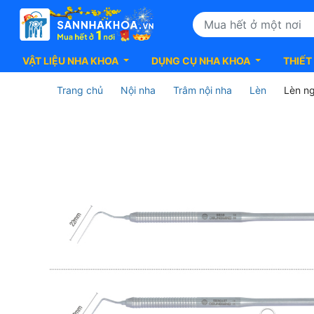
VẬT LIỆU NHA KHOA
DỤNG CỤ NHA KHOA
THIẾT
Trang chủ
Nội nha
Trâm nội nha
Lèn
Lèn n
Lèn
ngang,
dọc
-
Spreader
Osung