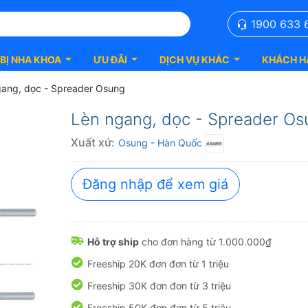
1900 633 
 BỊ NHA KHOA
ƯU ĐÃI
DỊCH VỤ KHÁC
KHÁCH H
gang, dọc - Spreader Osung
Lèn ngang, dọc - Spreader Os
Xuất xứ:
Osung
- Hàn Quốc
Đăng nhập để xem giá
Hỗ trợ ship
cho đơn hàng từ 1.000.000₫
Freeship 20K đơn đơn từ 1 triệu
Freeship 30K đơn đơn từ 3 triệu
Freeship 50K đơn đơn từ 5 triệu