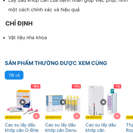
một cách chính xác và hiệu quả
CHỈ ĐỊNH
Vật liệu nha khoa
SẢN PHẨM THƯỜNG ĐƯỢC XEM CÙNG
Tất cả
-19%
-11%
-1%
+
+
+
MEMBERSHIP
MEMBERSHIP
MEMBERSHIP
MEMB
Cao su lấy dấu
Cao su lấy dấu
Cao su lấy dấu
Th
khớp cắn O-Bite
khớp cắn Denu
khớp cắn
Roc