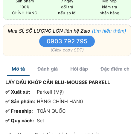
Sản phẩm
7 ngày
Mở hộp
100%
đổi trả
kiểm tra
CHÍNH HÃNG
nếu sp lỗi
nhận hàng
Mua SỈ, SỐ LƯỢNG LỚN liên hệ Zalo
(tìm hiểu thêm)
0903 792 795
(Click copy SDT)
Mô tả
Đánh giá
Hỏi đáp
Đặc điểm chí
LẤY DẤU KHỚP CẮN BLU-MOUSSE PARKELL
✅ Xuất xứ:
Parkell (Mỹ)
✅ Sản phẩm:
HÀNG CHÍNH HÃNG
✅ Freeship:
TOÀN QUỐC
✅ Quy cách:
Set