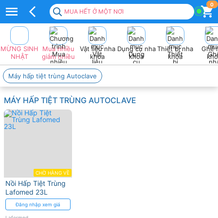
Top
0
MUA HẾT Ở MỘT NƠI
50+
sản
MỪNG SINH
Mua nhiều
Vật liệu nha
Dụng cụ nha
Thiết bị nha
Ghế 
Phẩm
NHẬT
giảm nhiều
khoa
khoa
khoa
kho
LAFORMED
Máy hấp tiệt trùng Autoclave
Xịn
MÁY HẤP TIỆT TRÙNG AUTOCLAVE
sò
2026
❤️
VAT
đầy
CHỜ HÀNG VỀ
Nồi Hấp Tiệt Trùng
đủ
Lafomed 23L
Đăng nhập xem giá
Laformed