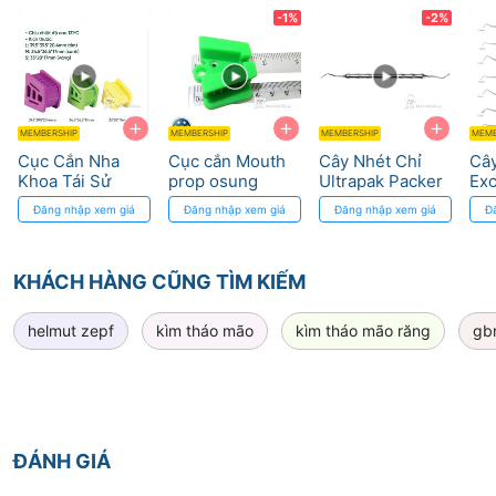
xác
-1%
-2%
+
+
+
MEMBERSHIP
MEMBERSHIP
MEMBERSHIP
MEMB
Cục Cắn Nha
Cục cắn Mouth
Cây Nhét Chỉ
Cây
Khoa Tái Sử
prop osung
Ultrapak Packer
Exc
Dụng - Giảm Mỏi
- Đầu Mỏng
ha
Đăng nhập xem giá
Đăng nhập xem giá
Đăng nhập xem giá
Đ
Hàm
Răng Cưa
KHÁCH HÀNG CŨNG TÌM KIẾM
helmut zepf
kìm tháo mão
kìm tháo mão răng
gbr
ĐÁNH GIÁ