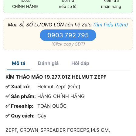
100%
đổi trả
kiểm tra
CHÍNH HÃNG
nếu sp lỗi
nhận hàng
Mua SỈ, SỐ LƯỢNG LỚN liên hệ Zalo
(tìm hiểu thêm)
0903 792 795
(Click copy SDT)
Mô tả
Đánh giá
Hỏi đáp
KÌM THÁO MÃO 19.277.01Z HELMUT ZEPF
✅ Xuất xứ:
Helmut Zepf (Đức)
✅ Sản phẩm:
HÀNG CHÍNH HÃNG
✅ Freeship:
TOÀN QUỐC
✅ Quy cách:
Cây
ZEPF, CROWN-SPREADER FORCEPS,14.5 CM,