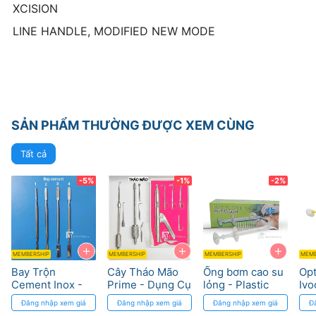
XCISION
LINE HANDLE, MODIFIED NEW MODE
SẢN PHẨM THƯỜNG ĐƯỢC XEM CÙNG
Tất cả
-5%
-1%
-2%
+
+
+
MEMBERSHIP
MEMBERSHIP
MEMBERSHIP
MEMB
Bay Trộn
Cây Tháo Mão
Ống bơm cao su
Opt
Cement Inox -
Prime - Dụng Cụ
lỏng - Plastic
Ivo
Dành cho Nha
Chuyên Dụng
Syringe
- D
Đăng nhập xem giá
Đăng nhập xem giá
Đăng nhập xem giá
Đ
Khoa
Nha Khoa
vị 