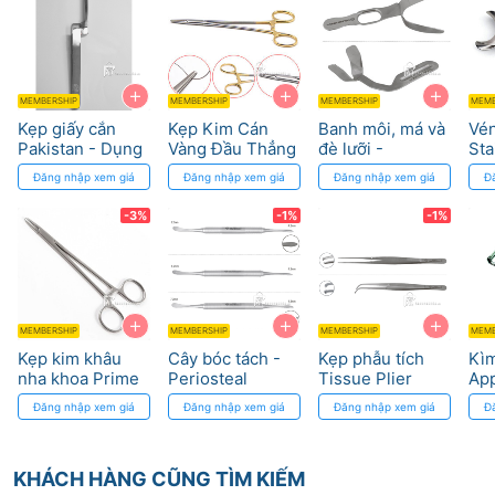
+
+
+
MEMBERSHIP
MEMBERSHIP
MEMBERSHIP
MEMB
Kẹp giấy cắn
Kẹp Kim Cán
Banh môi, má và
Vén
Pakistan - Dụng
Vàng Đầu Thẳng
đè lưỡi -
Sta
cụ điều chỉnh
và Cong trong
Retractor Osung
Che
Đăng nhập xem giá
Đăng nhập xem giá
Đăng nhập xem giá
Đ
khớp cắn chính
Phẫu Thuật Nha
Dy
xác
Khoa
-3%
-1%
-1%
+
+
+
MEMBERSHIP
MEMBERSHIP
MEMBERSHIP
MEMB
Kẹp kim khâu
Cây bóc tách -
Kẹp phẫu tích
Kìm
nha khoa Prime
Periosteal
Tissue Plier
App
elevator Osung
Osung
Con
Đăng nhập xem giá
Đăng nhập xem giá
Đăng nhập xem giá
Đ
Dr.
KHÁCH HÀNG CŨNG TÌM KIẾM