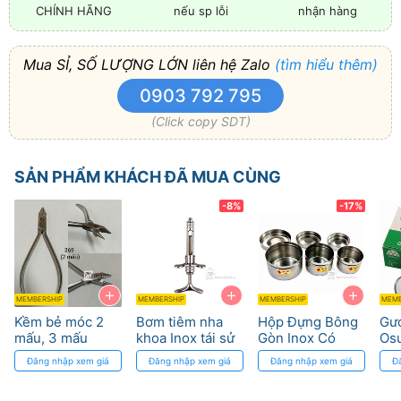
CHÍNH HÃNG
nếu sp lỗi
nhận hàng
Mua SỈ, SỐ LƯỢNG LỚN liên hệ Zalo
(tìm hiểu thêm)
0903 792 795
(Click copy SDT)
SẢN PHẨM KHÁCH ĐÃ MUA CÙNG
-8%
-17%
+
+
+
MEMBERSHIP
MEMBERSHIP
MEMBERSHIP
MEMB
Kềm bẻ móc 2
Bơm tiêm nha
Hộp Đựng Bông
Gư
mấu, 3 mấu
khoa Inox tái sử
Gòn Inox Có
Os
chỉnh nha
dụng từ Pakistan
Nắp, Chống Rò
Qu
Đăng nhập xem giá
Đăng nhập xem giá
Đăng nhập xem giá
Đ
Parkistan
Chất Lỏng
Răn
Pakistan