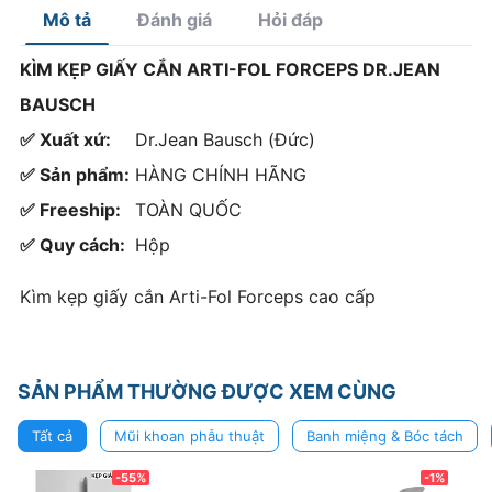
Mô tả
Đánh giá
Hỏi đáp
KÌM KẸP GIẤY CẮN ARTI-FOL FORCEPS DR.JEAN
BAUSCH
✅ Xuất xứ:
Dr.Jean Bausch (Đức)
✅ Sản phẩm:
HÀNG CHÍNH HÃNG
✅ Freeship:
TOÀN QUỐC
✅ Quy cách:
Hộp
Kìm kẹp giấy cắn Arti-Fol Forceps cao cấp
SẢN PHẨM THƯỜNG ĐƯỢC XEM CÙNG
Tất cả
Mũi khoan phẫu thuật
Banh miệng & Bóc tách
-55%
-1%