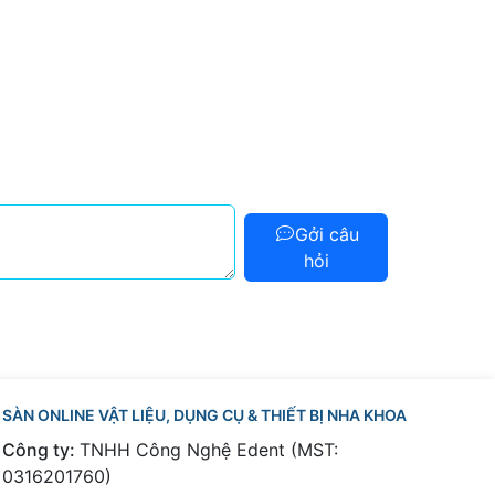
Gởi câu
hỏi
SÀN ONLINE VẬT LIỆU, DỤNG CỤ & THIẾT BỊ NHA KHOA
Công ty:
TNHH Công Nghệ Edent (MST:
0316201760)