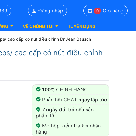
Giỏ hàng
639
Đăng nhập
0
ÀNG
VỀ CHÚNG TÔI
TUYỂN DỤNG
eps/ cao cấp có nút điều chỉnh Dr.Jean Bausch
eps/ cao cấp có nút điều chỉnh
100%
CHÍNH HÃNG
Phản hồi CHAT
ngay lập tức
7 ngày
đổi trả nếu sản
phẩm lỗi
Mở hộp kiểm tra khi nhận
hàng