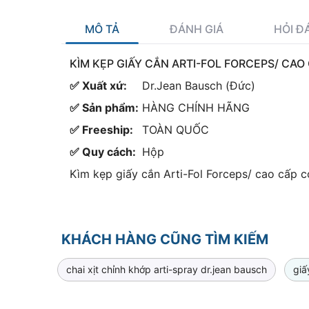
MÔ TẢ
ĐÁNH GIÁ
HỎI Đ
KÌM KẸP GIẤY CẮN ARTI-FOL FORCEPS/ CA
✅ Xuất xứ:
Dr.Jean Bausch (Đức)
✅ Sản phẩm:
HÀNG CHÍNH HÃNG
✅ Freeship:
TOÀN QUỐC
✅ Quy cách:
Hộp
Kìm kẹp giấy cắn Arti-Fol Forceps/ cao cấp c
KHÁCH HÀNG CŨNG TÌM KIẾM
chai xịt chỉnh khớp arti-spray dr.jean bausch
giấ