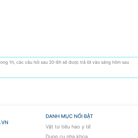
DANH MỤC NỔI BẬT
.VN
Vật tư tiêu hao y tế
Dụng cụ nha khoa