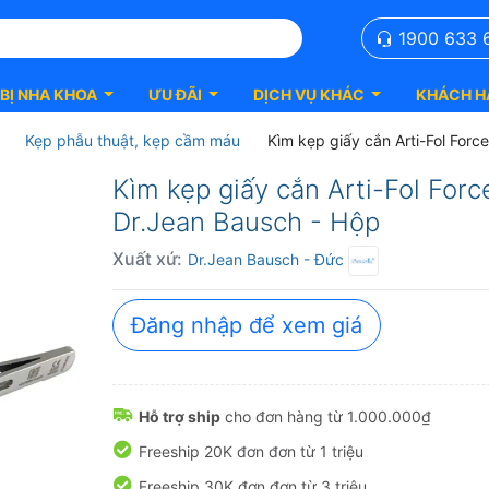
1900 633 
 BỊ NHA KHOA
ƯU ĐÃI
DỊCH VỤ KHÁC
KHÁCH H
Kẹp phẫu thuật, kẹp cầm máu
Kìm kẹp giấy cắn Arti-Fol Forc
Kìm kẹp giấy cắn Arti-Fol Forc
Dr.Jean Bausch - Hộp
Xuất xứ:
Dr.Jean Bausch
- Đức
Đăng nhập để xem giá
Hỗ trợ ship
cho đơn hàng từ 1.000.000₫
Freeship 20K đơn đơn từ 1 triệu
Freeship 30K đơn đơn từ 3 triệu