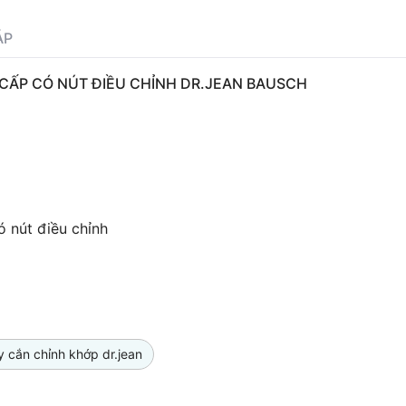
ÁP
O CẤP CÓ NÚT ĐIỀU CHỈNH DR.JEAN BAUSCH
ó nút điều chỉnh
y cắn chỉnh khớp dr.jean