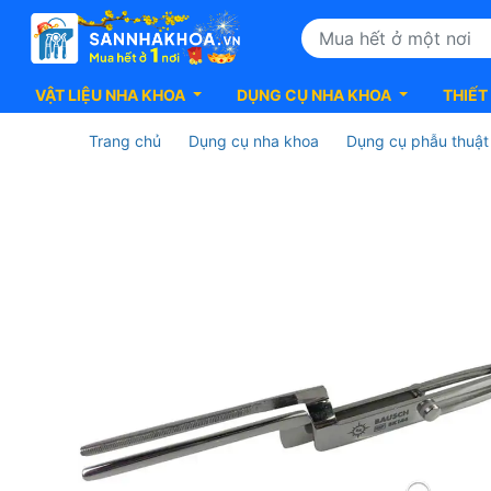
VẬT LIỆU NHA KHOA
DỤNG CỤ NHA KHOA
THIẾT
Trang chủ
Dụng cụ nha khoa
Dụng cụ phẫu thuật
Kìm
kẹp
giấy
cắn
Arti-
Fol