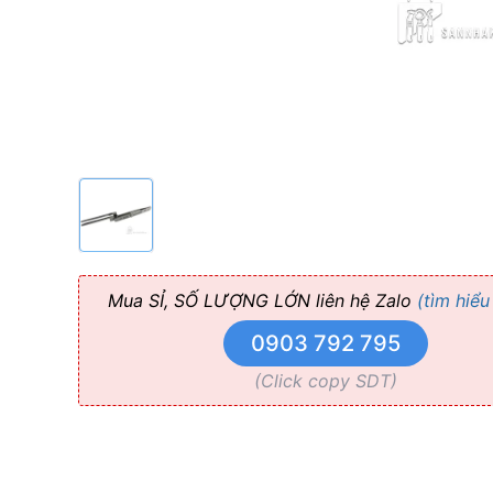
Forceps/
cao
cấp
có
nút
điều
Mua SỈ, SỐ LƯỢNG LỚN liên hệ Zalo
(tìm hiểu
chỉnh
0903 792 795
(Click copy SDT)
Dr.Jean
Bausch