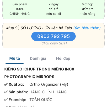
Sản phẩm
7 ngày
Mở hộp
100%
đổi trả
kiểm tra
CHÍNH HÃNG
nếu sp lỗi
nhận hàng
Mua SỈ, SỐ LƯỢNG LỚN liên hệ Zalo
(tìm hiểu thêm)
0903 792 795
(Click copy SDT)
Mô tả
Đánh giá
Hỏi đáp
KIẾNG SOI CHỤP TRONG MIỆNG INOX
PHOTOGRAPHIC MIRRORS
✅ Xuất xứ:
Ortho Organizer (Mỹ)
✅ Sản phẩm:
HÀNG CHÍNH HÃNG
✅ Freeship:
TOÀN QUỐC