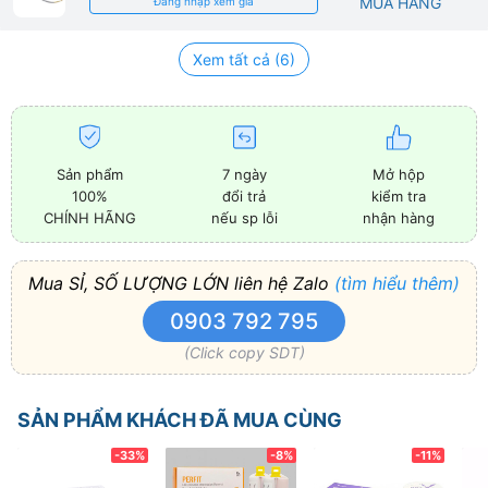
MUA HÀNG
Đăng nhập xem giá
Xem tất cả (6)
Sản phẩm
7 ngày
Mở hộp
100%
đổi trả
kiểm tra
CHÍNH HÃNG
nếu sp lỗi
nhận hàng
Mua SỈ, SỐ LƯỢNG LỚN liên hệ Zalo
(tìm hiểu thêm)
0903 792 795
(Click copy SDT)
SẢN PHẨM KHÁCH ĐÃ MUA CÙNG
-33%
-8%
-11%