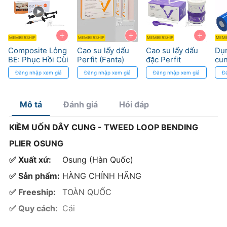
+
+
+
MEMBERSHIP
MEMBERSHIP
MEMBERSHIP
MEMB
Composite Lỏng
Cao su lấy dấu
Cao su lấy dấu
Dụn
BE: Phục Hồi Cùi
Perfit (Fanta)
đặc Perfit
cun
Răng với Độ Bền
lỏng dùng súng
(Fanta) - Độ
Đăng nhập xem giá
Đăng nhập xem giá
Đăng nhập xem giá
Đ
Cao
- Độ chính xác
chính xác cao
cao
Mô tả
Đánh giá
Hỏi đáp
KIỀM UỐN DÂY CUNG - TWEED LOOP BENDING
PLIER OSUNG
✅ Xuất xứ:
Osung (Hàn Quốc)
✅ Sản phẩm:
HÀNG CHÍNH HÃNG
✅ Freeship:
TOÀN QUỐC
✅ Quy cách:
Cái