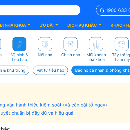
1900 633 
 BỊ NHA KHOA
ƯU ĐÃI
DỊCH VỤ KHÁC
KHÁCH H
a
Vệ sinh &
Nội nha
Chỉnh nha
Mũi khoan
Tẩy trắng
tiêu hao
nha khoa
thẩm mỹ
n & khử trùng
Vật tư tiêu hao
Bảo hộ cá nhân & phòng kh
g vận hành thiếu kiểm soát (và cần cải tổ ngay)
uyết chuẩn bị đầy đủ và hiệu quả
khác