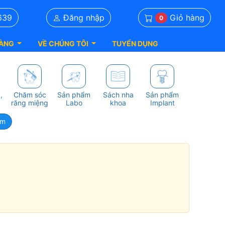
Giỏ hàng
639
Đăng nhập
0
ÀNG
VỀ CHÚNG TÔI
TUYỂN DỤNG
,
Chăm sóc
Sản phẩm
Sách nha
Sản phẩm
răng miệng
Labo
khoa
Implant
ám