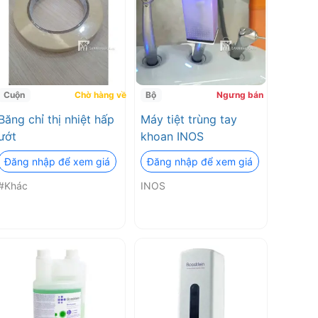
 và phù hợp với tiêu chuẩn vệ sinh nha khoa.
khách hàng trong quá trình chọn mua thiết bị.
Sản
n Nha Khoa đảm bảo chất lượng, đáp ứng các tiêu chuẩn
Humasis - Hàn Quốc, Cavex - Hà Lan, Pharmedic - Việt
Cuộn
Chờ hàng về
Bộ
Ngưng bán
Băng chỉ thị nhiệt hấp
Máy tiệt trùng tay
ướt
khoan INOS
Đăng nhập để xem giá
Đăng nhập để xem giá
#Khác
INOS