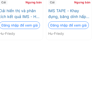
Cái
Ngưng bán
Cái
Ngưng bán
Dải hiển thị và phân
IMS TAPE - Khay
tích kết quả IMS - Hu-
đựng, băng dính hấp
Friedy
vô trùng Hu-Friedy
Đăng nhập để xem giá
Đăng nhập để xem giá
Hu-Friedy
Hu-Friedy