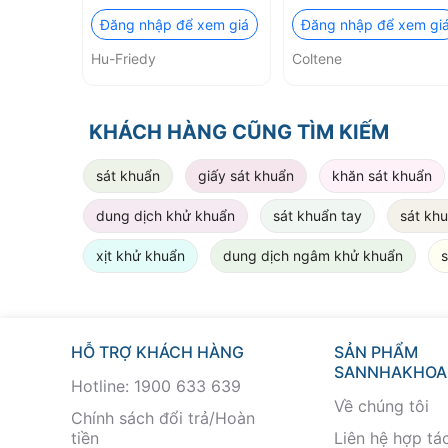
siêu âm và bôi trơn,
Ultrasonic Cleaner
Đăng nhập để xem giá
Đăng nhập để xem gi
loại bỏ gỉ sét Hu-
Hu-Friedy
Coltene
Friedy
KHÁCH HÀNG CŨNG TÌM KIẾM
sát khuẩn
giấy sát khuẩn
khăn sát khuẩn
dung dịch khử khuẩn
sát khuẩn tay
sát khu
xịt khử khuẩn
dung dịch ngâm khử khuẩn
s
HỖ TRỢ KHÁCH HÀNG
SẢN PHẨM
SANNHAKHOA
Hotline: 1900 633 639
Về chúng tôi
Chính sách đổi trả/Hoàn
tiền
Liên hệ hợp tá