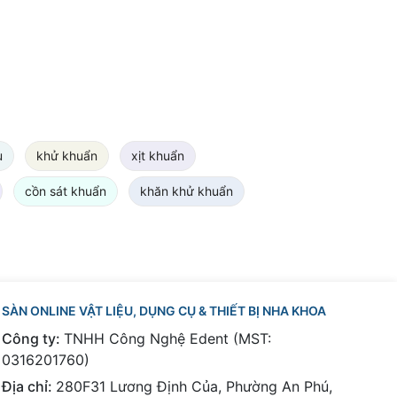
ụ
khử khuẩn
xịt khuẩn
cồn sát khuẩn
khăn khử khuẩn
SÀN ONLINE VẬT LIỆU, DỤNG CỤ & THIẾT BỊ NHA KHOA
Công ty:
TNHH Công Nghệ Edent (MST:
0316201760)
Địa chỉ:
280F31 Lương Định Của, Phường An Phú,