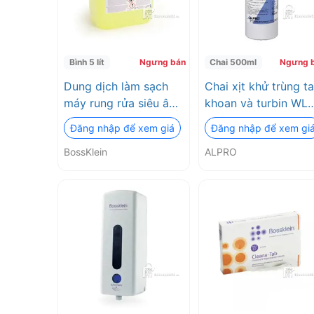
Bình 5 lít
Ngưng bán
Chai 500ml
Ngưng 
Dung dịch làm sạch
Chai xịt khử trùng t
máy rung rửa siêu âm
khoan và turbin WL
ULTRASONIC
Cid ALPRO
Đăng nhập để xem giá
Đăng nhập để xem gi
CLEANER BossKlein
BossKlein
ALPRO