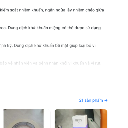
c kiểm soát nhiễm khuẩn, ngăn ngừa lây nhiễm chéo giữa
 khoa. Dung dịch khử khuẩn miệng có thể được sử dụng
nh kỳ. Dung dịch khử khuẩn bề mặt giúp loại bỏ vi
bảo vệ nhân viên và bệnh nhân khỏi vi khuẩn và vi rút.
và sau khi sử dụng. Các sản phẩm khử trùng dụng cụ
c. Giấy khử trùng giúp loại bỏ vi khuẩn và bảo vệ khỏi
21 sản phẩm →
, chủ phòng khám lựa chọn và mua sắm các thiết bị nha