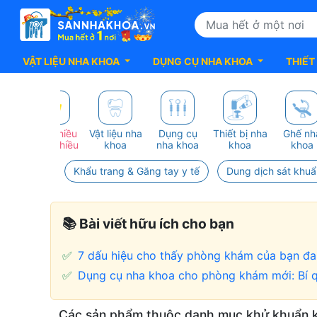
VẬT LIỆU NHA KHOA
DỤNG CỤ NHA KHOA
THIẾT
G
Mua nhiều
Vật liệu nha
Dụng cụ
Thiết bị nha
Ghế nh
HẬT
giảm nhiều
khoa
nha khoa
khoa
khoa
Khẩu trang & Găng tay y tế
Dung dịch sát khuẩ
📚 Bài viết hữu ích cho bạn
✅
7 dấu hiệu cho thấy phòng khám của bạn đan
✅
Dụng cụ nha khoa cho phòng khám mới: Bí q
Dung
Các sản phẩm thuộc danh mục khử khuẩn 