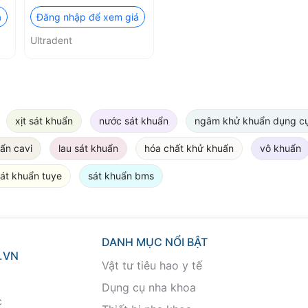
Consepsis scrub
á
Đăng nhập để xem giá
Ultradent
xịt sát khuẩn
nước sát khuẩn
ngâm khử khuẩn dụng c
ẩn cavi
lau sát khuẩn
hóa chất khử khuẩn
vô khuẩn
át khuẩn tuye
sát khuẩn bms
DANH MỤC NỔI BẬT
.VN
Vật tư tiêu hao y tế
Dụng cụ nha khoa
c