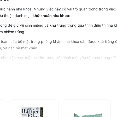
hực hành nha khoa. Những việc này có vai trò quan trọng trong việ
yếu thuộc danh mục
khử khuẩn nha khoa
:
ọng để giữ vệ sinh miệng và khử trùng trong quá trình điều trị nha
ừa nhiễm trùng.
 toàn, các bề mặt trong phòng khám nha khoa cần được khử trùng đị
a, và các bề mặt khác.
 như hiện nay, mặt nạ khử trùng trở thành một yếu tố quan trọng để 
ều trị và tiếp xúc với bệnh nhân.
 các dụng cụ trong phòng khám nha khoa cần được khử trùng trước 
khử trùng bằng nhiệt.
để vệ sinh các bề mặt như ghế nằm, bàn làm việc và các dụng cụ khá
hoa
nha khoa, Sàn Nha Khoa tự tin là địa chỉ đáng tin cậy để các bác sĩ