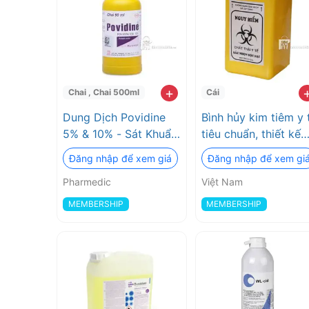
khoa chất lượng, trong đó có các sản phẩm khử khuẩn, 
dụng
Chúng tôi có đội ngũ nhân viên chuyên nghiệp và giàu k
cụ
phẩm khử khuẩn nha khoa
, chất khử trùng, phương t
an toàn và hiệu suất sử dụng cao, được nhập khẩu trực 
&
Nam, Meidcom - Canada, BossKlein - Anh, Topdental - A
+
Chai , Chai 500ml
Cái
Dung Dịch Povidine
Bình hủy kim tiêm y 
bề
5% & 10% - Sát Khuẩn
tiêu chuẩn, thiết kế
Nha Khoa
gọn nhẹ
mặt
Đăng nhập để xem giá
Đăng nhập để xem gi
Pharmedic
Việt Nam
MEMBERSHIP
MEMBERSHIP