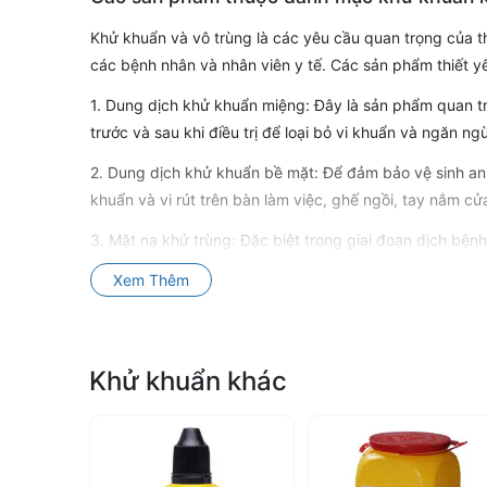
dịch
Khử khuẩn và vô trùng là các yêu cầu quan trọng của t
các bệnh nhân và nhân viên y tế. Các sản phẩm thiết 
khử
1. Dung dịch khử khuẩn miệng: Đây là sản phẩm quan tr
trước và sau khi điều trị để loại bỏ vi khuẩn và ngăn ng
khuẩn
2. Dung dịch khử khuẩn bề mặt: Để đảm bảo vệ sinh an
khác
khuẩn và vi rút trên bàn làm việc, ghế ngồi, tay nắm cử
3. Mặt nạ khử trùng: Đặc biệt trong giai đoạn dịch bệnh
–
Mặt nạ khử trùng có thể được sử dụng trong quá trình đi
Xem Thêm
Hỗ
4. Dụng cụ khử trùng: Để đảm bảo an toàn và vệ sinh,
bao gồm dung dịch khử trùng, máy khử trùng, hoặc bộ 
trợ
Khử khuẩn khác
5. Giấy khử trùng: Giấy khử trùng có thể được sử dụng 
nhiễm trùng.
làm
Mua các sản phẩm khử khuẩn trong nha k
sạch
Với uy tín và quá trình phát triển lâu năm trong ngành 