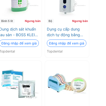
Bình 5 lít
Ngưng bán
Bộ
Ngưng bán
Dung dịch sát khuẩn
Dụng cụ cấp dung
lau sàn - BOSS KLEIN
dịch tự động bằng
Bactasept Floor
cảm ứng nhiệt
Đăng nhập để xem giá
Đăng nhập để xem giá
Topdental
BossKlein Topdental
Topdental
Topdental