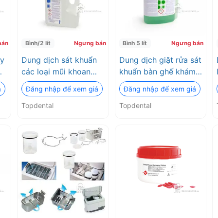
bán
Bình/2 lít
Ngưng bán
Bình 5 lít
Ngưng bán
ay
Dung dịch sát khuẩn
Dung dịch giặt rửa sát
các loại mũi khoan
khuẩn bàn ghế khám
phẫu thuật, mũi cắt
bệnh BossKlein
á
Đăng nhập để xem giá
Đăng nhập để xem giá
xương BossKlein
Topdental
Topdental
Topdental
Disbur Ready
Topdental