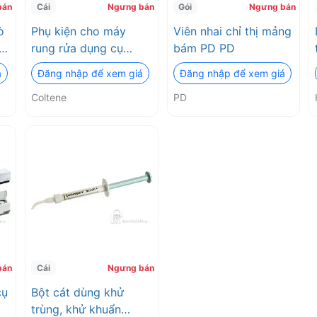
bán
Cái
Ngưng bán
Gói
Ngưng bán
ò
Phụ kiện cho máy
Viên nhai chỉ thị mảng
ụ
rung rửa dụng cụ
bám PD PD
UC125 & UC300
á
Đăng nhập để xem giá
Đăng nhập để xem giá
Coltene
PD
bán
Cái
Ngưng bán
cụ
Bột cát dùng khử
trùng, khử khuẩn