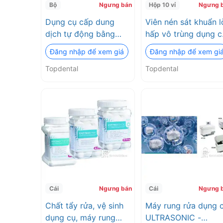
Bộ
Ngưng bán
Hộp 10 vỉ
Ngưng 
Dụng cụ cấp dung
Viên nén sát khuẩn l
dịch tự động bằng
hấp vô trùng dụng c
cảm ứng nhiệt
BossKlein Topdental
Đăng nhập để xem giá
Đăng nhập để xem gi
BossKlein Topdental
Topdental
Topdental
Cái
Ngưng bán
Cái
Ngưng 
Chất tẩy rửa, vệ sinh
Máy rung rửa dụng 
dụng cụ, máy rung
ULTRASONIC -