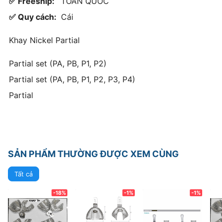
✅ Freeship:
TOÀN QUỐC
✅ Quy cách:
Cái
Khay Nickel Partial
Partial set (PA, PB, P1, P2)
Partial set (PA, PB, P1, P2, P3, P4)
Partial
SẢN PHẨM THƯỜNG ĐƯỢC XEM CÙNG
Tất cả
-18%
-1%
-1%