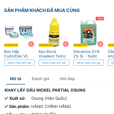
SẢN PHẨM KHÁCH ĐÃ MUA CÙNG
-12%
+
+
+
MEMBERSHIP
MEMBERSHIP
MEMBERSHIP
MEMB
Bao Hấp
Keo Bond
Steranios G+R
Dầu
Cuộn/Dán Vô
Vivadent Tetric
2% 5L - Nước
kho
Trùng Medicom
N-Bond - Phục
ngâm dụng cụ
Cle
Đăng nhập xem giá
Đăng nhập xem giá
Đăng nhập xem giá
Đ
- Bảo vệ chống
hình nha khoa
pha sẳn
tiê
nhiễm khuẩn
Mô tả
Đánh giá
Hỏi đáp
KHAY LẤY DẤU NICKEL PARTIAL OSUNG
✅ Xuất xứ:
Osung (Hàn Quốc)
✅ Sản phẩm:
HÀNG CHÍNH HÃNG