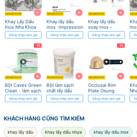
+
+
+
MEMBERSHIP
MEMBERSHIP
MEMBERSHIP
MEMB
Khay Lấy Dấu
Khay lấy dấu
Khay lấy dấu
Kha
Inox Nha Khoa
inox -Impression
xoay inox -
Ino
Tray(Nickel-
Impression Tray
Đăng nhập xem giá
Đăng nhập xem giá
Đăng nhập xem giá
Đ
plated) TBEZ8
SP tray (10ea)
Osung
Osung
-1%
-1%
+
+
+
MEMBERSHIP
MEMBERSHIP
MEMBERSHIP
MEMB
Bột Cavex Green
Bột làm sạch
Occlusal Rim
Kha
Clean - làm sạch
chất lấy dấu
Plate Osung
Nh
khay lấy dấu
Algitray
Zig
Đăng nhập xem giá
Đăng nhập xem giá
Đăng nhập xem giá
Đ
inox
Zhermack
Lầ
KHÁCH HÀNG CŨNG TÌM KIẾM
khay lấy dấu
khay lấy dấu nhựa
khay lấy dấu inox