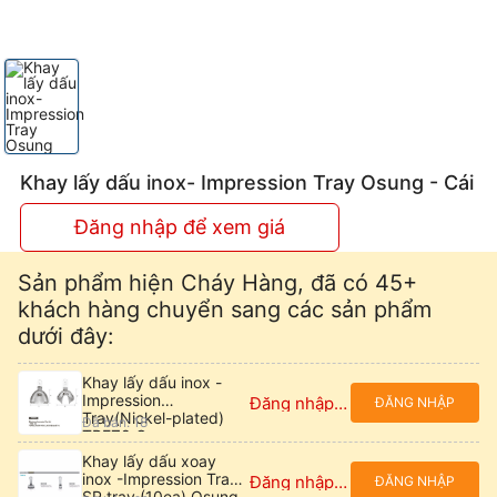
Khay lấy dấu inox- Impression Tray Osung - Cái
Đăng nhập để xem giá
Sản phẩm hiện Cháy Hàng, đã có 45+
khách hàng chuyển sang các sản phẩm
dưới đây:
Khay lấy dấu inox -
Impression
Đăng nhập để xem giá
ĐĂNG NHẬP
Tray(Nickel-plated)
Đã bán: 18
TBEZ8 Osung
Khay lấy dấu xoay
inox -Impression Tray
Đăng nhập để xem giá
ĐĂNG NHẬP
SP tray (10ea) Osung