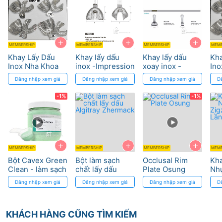
+
+
+
MEMBERSHIP
MEMBERSHIP
MEMBERSHIP
MEMB
Khay Lấy Dấu
Khay lấy dấu
Khay lấy dấu
Kha
Inox Nha Khoa
inox -Impression
xoay inox -
Ino
Tray(Nickel-
Impression Tray
Đăng nhập xem giá
Đăng nhập xem giá
Đăng nhập xem giá
Đ
plated) TBEZ8
SP tray (10ea)
Osung
Osung
-1%
-1%
+
+
+
MEMBERSHIP
MEMBERSHIP
MEMBERSHIP
MEMB
Bột Cavex Green
Bột làm sạch
Occlusal Rim
Kha
Clean - làm sạch
chất lấy dấu
Plate Osung
Nh
khay lấy dấu
Algitray
Zig
Đăng nhập xem giá
Đăng nhập xem giá
Đăng nhập xem giá
Đ
inox
Zhermack
Lầ
KHÁCH HÀNG CŨNG TÌM KIẾM