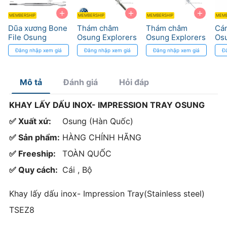
+
+
+
MEMBERSHIP
MEMBERSHIP
MEMBERSHIP
MEMB
Dũa xương Bone
Thám châm
Thám châm
Cá
File Osung
Osung Explorers
Osung Explorers
Osu
Metal handle
EXDK
Han
Đăng nhập xem giá
Đăng nhập xem giá
Đăng nhập xem giá
Đ
MH
Mô tả
Đánh giá
Hỏi đáp
KHAY LẤY DẤU INOX- IMPRESSION TRAY OSUNG
✅ Xuất xứ:
Osung (Hàn Quốc)
✅ Sản phẩm:
HÀNG CHÍNH HÃNG
✅ Freeship:
TOÀN QUỐC
✅ Quy cách:
Cái , Bộ
Khay lấy dấu inox- Impression Tray(Stainless steel)
TSEZ8