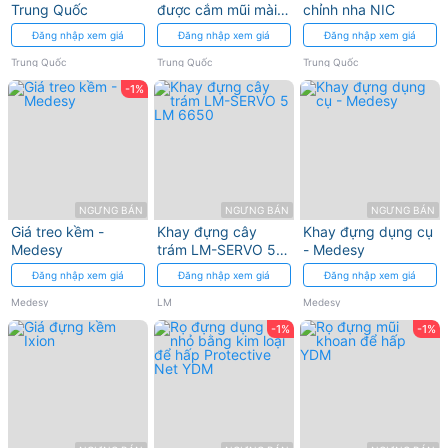
Trung Quốc
được cắm mũi mài
chỉnh nha NIC
hoặc cọ, dụng cụ
Đăng nhập xem giá
Đăng nhập xem giá
Đăng nhập xem giá
Trung Quốc
Trung Quốc
Trung Quốc
-1%
NGƯNG BÁN
NGƯNG BÁN
NGƯNG BÁN
Giá treo kềm -
Khay đựng cây
Khay đựng dụng cụ
Medesy
trám LM-SERVO 5
- Medesy
LM 6650
Đăng nhập xem giá
Đăng nhập xem giá
Đăng nhập xem giá
Medesy
LM
Medesy
-1%
-1%