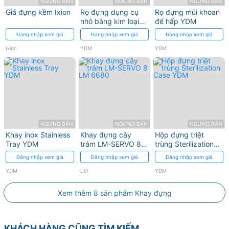
NGƯNG BÁN
NGƯNG BÁN
NGƯNG BÁN
Giá đựng kềm Ixion
Rọ đựng dụng cụ
Rọ đựng mũi khoan
nhỏ bằng kim loại
để hấp YDM
để hấp Protective
Đăng nhập xem giá
Đăng nhập xem giá
Đăng nhập xem giá
Net YDM
Ixion
YDM
YDM
NGƯNG BÁN
NGƯNG BÁN
NGƯNG BÁN
Khay inox Stainless
Khay đựng cây
Hộp đựng triệt
Tray YDM
trám LM-SERVO 8
trùng Sterilization
LM 6680
Case YDM
Đăng nhập xem giá
Đăng nhập xem giá
Đăng nhập xem giá
YDM
LM
YDM
Xem thêm 8 sản phẩm Khay đựng
KHÁCH HÀNG CŨNG TÌM KIẾM