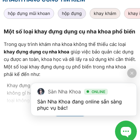
hộp đựng mũi khoan
hộp đựng
khay khám
khay 
Một số loại khay đựng dụng cụ nha khoa phổ biến
Trong quy trình khám nha khoa không thể thiếu các loại
khay đựng dụng cụ nha khoa
giúp việc bảo quản các dụng
cụ được an toàn, khoa học và dễ lấy ra sử dụng khi cần thiết.
Một số loại khay đựng dụng cụ phổ biến trong nha khoa
phải kể đến như:
Khay đựng dụng cụ khám: Thường được làm bằng kim loại
Sàn Nha Khoa
ONLINE
không gỉ hoặc nhựa chịu nhiệt. Nhưng đa phần là bằng kim
loại không gỉ. Khay đựng có nhiều kích thước và hình dạng
Sàn Nha Khoa đang online sẳn sàng 
phục vụ bác!
khác nhau như hình vuông, chữ nhật hay hình hạt đậu để
Xem Thêm
phù hợp cho việc đựng các dụng cụ cụ thể.
Hộp đựng gòn: Thường làm bằng kim loại không gỉ, có hình
hộp chữ nhật hoặc hình trụ kèm theo lỗ để dễ dàng lấy