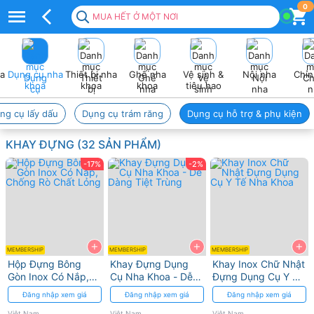
Khay
0
MUA HẾT Ở MỘT NƠI
đựng
dụng
ha
Dụng cụ nha
Thiết bị nha
Ghế nha
Vệ sinh &
Nội nha
Chỉn
cụ
khoa
khoa
khoa
tiêu hao
–
ng cụ lấy dấu
Dụng cụ trám răng
Dụng cụ hỗ trợ & phụ kiện
Sắp
KHAY ĐỰNG (32 SẢN PHẨM)
xếp
-17%
-2%
vật
tư
điều
+
+
+
trị
MEMBERSHIP
MEMBERSHIP
MEMBERSHIP
Hộp Đựng Bông
Khay Đựng Dụng
Khay Inox Chữ Nhật
gọn
Gòn Inox Có Nắp,
Cụ Nha Khoa - Dễ
Đựng Dụng Cụ Y Tế
Chống Rò Chất
Dàng Tiệt Trùng
Nha Khoa
Đăng nhập xem giá
Đăng nhập xem giá
Đăng nhập xem giá
gàng,
Lỏng
Việt Nam
Việt Nam
Việt Nam