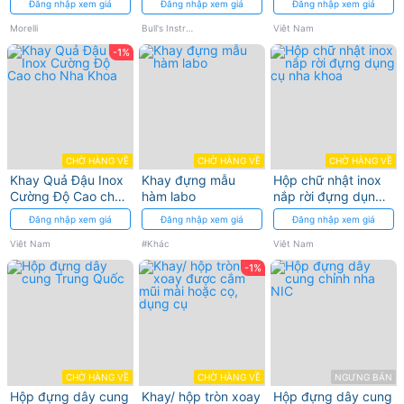
Đăng nhập xem giá
Đăng nhập xem giá
Đăng nhập xem giá
Morelli
Bull's Instrumed
Việt Nam
-1%
CHỜ HÀNG VỀ
CHỜ HÀNG VỀ
CHỜ HÀNG VỀ
Khay Quả Đậu Inox
Khay đựng mẫu
Hộp chữ nhật inox
Cường Độ Cao cho
hàm labo
nắp rời đựng dụng
Nha Khoa
cụ nha khoa
Đăng nhập xem giá
Đăng nhập xem giá
Đăng nhập xem giá
Việt Nam
#Khác
Việt Nam
-1%
CHỜ HÀNG VỀ
CHỜ HÀNG VỀ
NGƯNG BÁN
Hộp đựng dây cung
Khay/ hộp tròn xoay
Hộp đựng dây cung