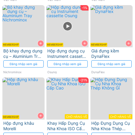
thuận
-1%
tiện
+
+
+
MEMBERSHIP
MEMBERSHIP
MEMBERSHIP
Bộ khay đựng dụng
Hộp đựng dụng cụ
Giá đựng kềm
cụ – Aluminium Tray
Instrument cassette
DynaFlex
Nichrominox
Osung
Đăng nhập xem giá
Đăng nhập xem giá
Đăng nhập xem giá
Nichrominox
Osung
DynaFlex
-21%
+
CHỜ HÀNG VỀ
CHỜ HÀNG VỀ
MEMBERSHIP
Hộp đựng khâu
Khay Hấp Dụng Cụ
Hộp Đựng Dụng Cụ
Morelli
Nha Khoa ISO Cấp
Nha Khoa Thép
Cao
Không Gỉ