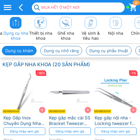
Kẹp
0
MUA HẾT Ở MỘT NƠI
gắp
nha
ha
Dụng cụ nha
Thiết bị nha
Ghế nha
Vệ sinh &
Nội nha
Chỉn
khoa
khoa
khoa
khoa
tiêu hao
–
Dụng cụ khám
Dụng cụ nhổ răng
Dụng cụ phẫu thuật
Dụng
KẸP GẮP NHA KHOA (20 SẢN PHẨM)
cụ
-16%
-1%
hỗ
trợ
thao
+
+
+
tác
MEMBERSHIP
MEMBERSHIP
MEMBERSHIP
Kẹp Gắp Inox
Kẹp gắp mắc cài SS
Kẹp gắp nội nha -
chính
Chuyên Dụng Nha
Bracket Tweezer
Locking tweezer for
Khoa - Độ Bền Và
DynaFlex
Endo Osung
Đăng nhập xem giá
Đăng nhập xem giá
Đăng nhập xem giá
xác
Độ Chính Xác Cao
#Khác
DynaFlex
Osung