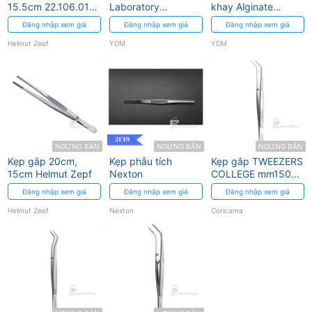
15.5cm 22.106.01
Laboratory
khay Alginate
Helmut Zepf
Tweezers YDM
Cutter YDM
Đăng nhập xem giá
Đăng nhập xem giá
Đăng nhập xem giá
Helmut Zepf
YDM
YDM
NGƯNG BÁN
NGƯNG BÁN
NGƯNG BÁN
Kẹp gắp 20cm,
Kẹp phẫu tích
Kẹp gắp TWEEZERS
15cm Helmut Zepf
Nexton
COLLEGE mm150
SMOOTH
Đăng nhập xem giá
Đăng nhập xem giá
Đăng nhập xem giá
Helmut Zepf
Nexton
Coricama