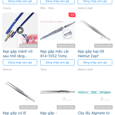
Đăng nhập xem giá
Đăng nhập xem giá
Đăng nhập xem giá
Osung
Elite - Singappore
Helmut Zepf
-1%
NGƯNG BÁN
NGƯNG BÁN
NGƯNG BÁN
Kẹp gắp mảnh vỡ
Kẹp gắp mắc cài
Kẹp gắp loại tốt
sau nhổ răng
814-1052 Tomy
Helmut Zepf
Luxator rootpicker
Đăng nhập xem giá
Đăng nhập xem giá
Đăng nhập xem giá
Directa
Directa
Tomy
Helmut Zepf
NGƯNG BÁN
NGƯNG BÁN
NGƯNG BÁN
Kẹp gắp có lỗ
Kẹp gắp -
Cây lấy Alginate từ