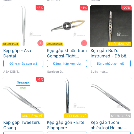
và
-2%
-1%
-27%
vô
trùng
+
+
CHỜ HÀNG VỀ
MEMBERSHIP
MEMBERSHIP
Kẹp gắp - Asa
Kẹp gắp khuôn trám
Kẹp gắp Bull's
Dental
Composi-Tight
Instrumed - Độ bền
Garrison Garrison
cao, thao tác chính
Đăng nhập xem giá
Đăng nhập xem giá
Đăng nhập xem giá
Dental Solution
xác
ASA DENTAL
Garrison Dental Solution
Bull's Instrumed
-1%
CHỜ HÀNG VỀ
CHỜ HÀNG VỀ
NGƯNG BÁN
Kẹp gắp Tweezers
Kẹp gắp gòn - Elite
Kẹp gắp 15cm
Osung
Singapore
nhiều loại Helmut
Zepf