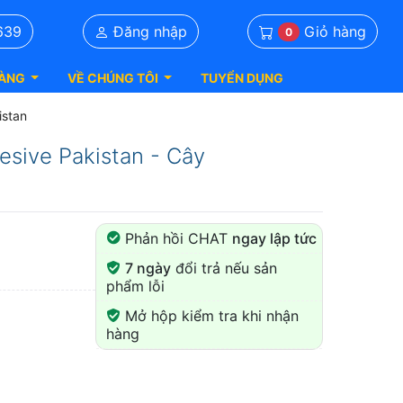
Giỏ hàng
639
Đăng nhập
0
ÀNG
VỀ CHÚNG TÔI
TUYỂN DỤNG
istan
esive Pakistan - Cây
Phản hồi CHAT
ngay lập tức
7 ngày
đổi trả nếu sản
phẩm lỗi
Mở hộp kiểm tra khi nhận
hàng