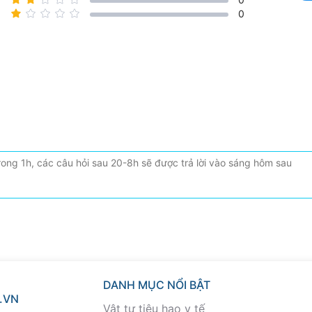
0
DANH MỤC NỔI BẬT
.VN
Vật tư tiêu hao y tế