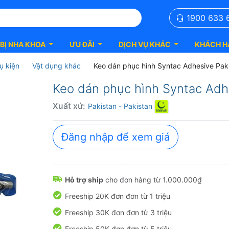
1900 633 
 BỊ NHA KHOA
ƯU ĐÃI
DỊCH VỤ KHÁC
KHÁCH H
ụ kiện
Vật dụng khác
Keo dán phục hình Syntac Adhesive Pak
Keo dán phục hình Syntac Adh
Xuất xứ:
Pakistan
- Pakistan
Đăng nhập để xem giá
Hỗ trợ ship
cho đơn hàng từ 1.000.000₫
Freeship 20K đơn đơn từ 1 triệu
Freeship 30K đơn đơn từ 3 triệu
Freeship 50K đơn đơn từ 5 triệu