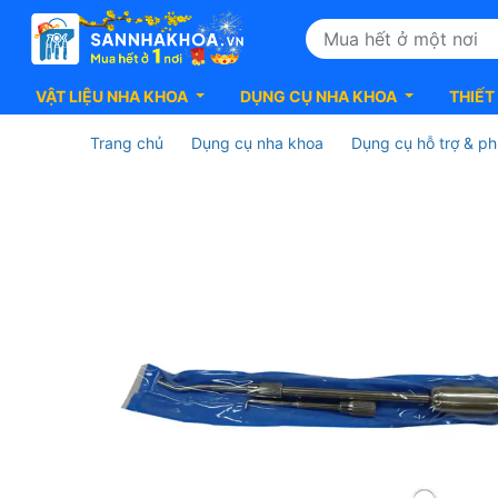
VẬT LIỆU NHA KHOA
DỤNG CỤ NHA KHOA
THIẾT
Trang chủ
Dụng cụ nha khoa
Dụng cụ hỗ trợ & ph
Keo
dán
phục
hình
Syntac
Adhesive