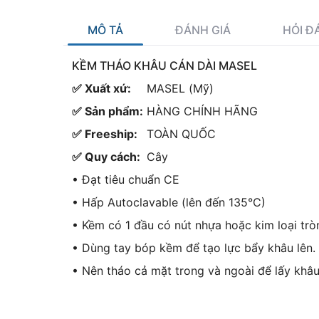
MÔ TẢ
ĐÁNH GIÁ
HỎI Đ
KỀM THÁO KHÂU CÁN DÀI MASEL
✅ Xuất xứ:
MASEL (Mỹ)
✅ Sản phẩm:
HÀNG CHÍNH HÃNG
✅ Freeship:
TOÀN QUỐC
✅ Quy cách:
Cây
• Đạt tiêu chuẩn CE
• Hấp Autoclavable (lên đến 135°C)
• Kềm có 1 đầu có nút nhựa hoặc kim loại tr
• Dùng tay bóp kềm để tạo lực bẩy khâu lên.
• Nên tháo cả mặt trong và ngoài để lấy khâ