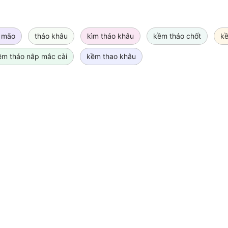
 mão
tháo khâu
kìm tháo khâu
kềm tháo chốt
kề
ềm tháo nắp mắc cài
kềm thao khâu