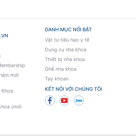
DANH MỤC NỔI BẬT
.VN
Vật tư tiêu hao y tế
Dụng cụ nha khoa
c
Thiết bị nha khoa
Membership
Ghế nha khoa
khám mới
Tay khoan
KẾT NỐI VỚI CHÚNG TÔI
 Khoa
khoa (mới