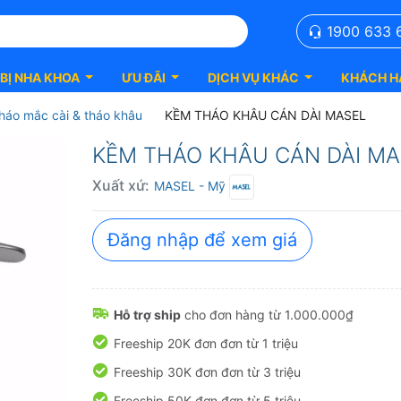
1900 633 
 BỊ NHA KHOA
ƯU ĐÃI
DỊCH VỤ KHÁC
KHÁCH H
háo mắc cài & tháo khâu
KỀM THÁO KHÂU CÁN DÀI MASEL
KỀM THÁO KHÂU CÁN DÀI MAS
Xuất xứ:
MASEL
- Mỹ
Đăng nhập để xem giá
Hỗ trợ ship
cho đơn hàng từ 1.000.000₫
Freeship 20K đơn đơn từ 1 triệu
Freeship 30K đơn đơn từ 3 triệu
Freeship 50K đơn đơn từ 5 triệu