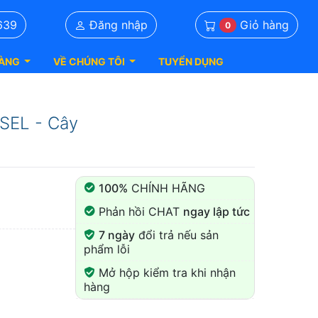
Giỏ hàng
639
Đăng nhập
0
ÀNG
VỀ CHÚNG TÔI
TUYỂN DỤNG
EL - Cây
100%
CHÍNH HÃNG
Phản hồi CHAT
ngay lập tức
7 ngày
đổi trả nếu sản
phẩm lỗi
Mở hộp kiểm tra khi nhận
hàng