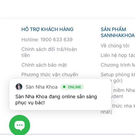
HỖ TRỢ KHÁCH HÀNG
SẢN PHẨM
SANNHAKHOA
Hotline: 1900 633 639
Về chúng tôi
Chính sách đổi trả/Hoàn
tiền
Liên hệ hợp tá
Chính sách bảo mật
Chương trình 
Phương thức vận chuyển
Setup phòng 
(trọn gói)
Phương thức thanh toán
Sàn Nha Khoa
ONLINE
Phần mềm Nha
Simlydent
Sàn Nha Khoa đang online sẳn sàng 
phục vụ bác!
Kiến thức nha 
nhất)