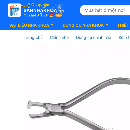
VẬT LIỆU NHA KHOA
DỤNG CỤ NHA KHOA
THIẾT
Trang chủ
Chỉnh nha
Dụng cụ chỉnh nha
Kềm t
KỀM
THÁO
KHÂU
CÁN
DÀI
MASEL