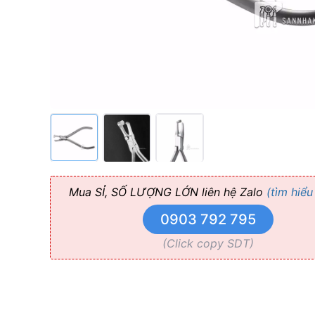
Mua SỈ, SỐ LƯỢNG LỚN liên hệ Zalo
(tìm hiểu
0903 792 795
(Click copy SDT)