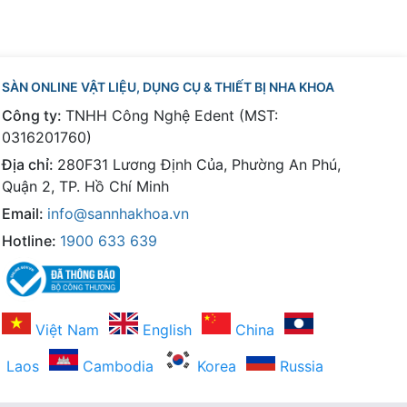
SÀN ONLINE VẬT LIỆU, DỤNG CỤ & THIẾT BỊ NHA KHOA
Công ty:
TNHH Công Nghệ Edent (MST:
0316201760)
Địa chỉ:
280F31 Lương Định Của, Phường An Phú,
Quận 2, TP. Hồ Chí Minh
Email:
info@sannhakhoa.vn
Hotline:
1900 633 639
Việt Nam
English
China
Laos
Cambodia
Korea
Russia