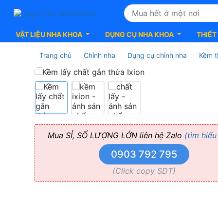
VẬT LIỆU NHA KHOA
DỤNG CỤ NHA KHOA
THIẾT
Trang chủ
Chỉnh nha
Dụng cụ chỉnh nha
Kềm t
Kềm
lấy
chất
Mua SỈ, SỐ LƯỢNG LỚN liên hệ Zalo
(tìm hiểu
gắn
0903 792 795
thừa
(Click copy SDT)
Ixion