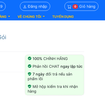
Giỏ hàng
39
Đăng nhập
0
ÀNG
VỀ CHÚNG TÔI
TUYỂN DỤNG
Gói
100%
CHÍNH HÃNG
Phản hồi CHAT
ngay lập tức
7 ngày
đổi trả nếu sản
phẩm lỗi
Mở hộp kiểm tra khi nhận
hàng