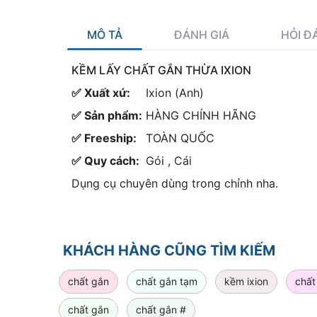
MÔ TẢ
ĐÁNH GIÁ
HỎI Đ
KỀM LẤY CHẤT GẮN THỪA IXION
✅ Xuất xứ:
Ixion (Anh)
✅ Sản phẩm:
HÀNG CHÍNH HÃNG
✅ Freeship:
TOÀN QUỐC
✅ Quy cách:
Gói , Cái
Dụng cụ chuyên dùng trong chỉnh nha.
KHÁCH HÀNG CŨNG TÌM KIẾM
chất gắn
chất gắn tạm
kềm ixion
chất
chất gắn
chất gắn #