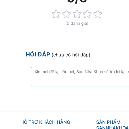
Rating:
0%
(0 đánh giá)
HỎI ĐÁP
(chưa có hỏi đáp)
HỖ TRỢ KHÁCH HÀNG
SẢN PHẨM
SANNHAKHOA