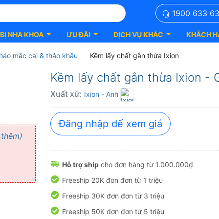
1900 633 6
 BỊ NHA KHOA
ƯU ĐÃI
DỊCH VỤ KHÁC
KHÁCH H
háo mắc cài & tháo khâu
Kềm lấy chất gắn thừa Ixion
Kềm lấy chất gắn thừa Ixion - 
Xuất xứ:
Ixion
- Anh
Đăng nhập để xem giá
 thêm)
Hỗ trợ ship
cho đơn hàng từ 1.000.000₫
Freeship 20K đơn đơn từ 1 triệu
Freeship 30K đơn đơn từ 3 triệu
Freeship 50K đơn đơn từ 5 triệu