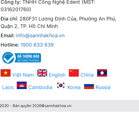
Công ty:
TNHH Công Nghệ Edent (MST:
0316201760)
Địa chỉ:
280F31 Lương Định Của, Phường An Phú,
Quận 2, TP. Hồ Chí Minh
Email:
info@sannhakhoa.vn
Hotline:
1900 633 639
Việt Nam
English
China
Laos
Cambodia
Korea
Russia
3/2020 - Bản quyền 2026©sannhakhoa.vn.