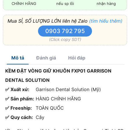
CHÍNH HÃNG
nếu sp lỗi
nhận hàng
Mua SỈ, SỐ LƯỢNG LỚN liên hệ Zalo
(tìm hiểu thêm)
0903 792 795
(Click copy SDT)
Mô tả
Đánh giá
Hỏi đáp
KỀM ĐẶT VÒNG GIỮ KHUÔN FXP01 GARRISON
DENTAL SOLUTION
✅ Xuất xứ:
Garrison Dental Solution (Mỹ)
✅ Sản phẩm:
HÀNG CHÍNH HÃNG
✅ Freeship:
TOÀN QUỐC
✅ Quy cách:
Cây