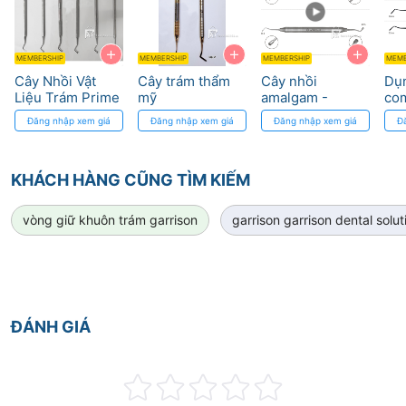
+
+
+
MEMBERSHIP
MEMBERSHIP
MEMBERSHIP
MEMB
Cây Nhồi Vật
Cây trám thẩm
Cây nhồi
Dụn
Liệu Trám Prime
mỹ
amalgam -
com
Amalgam
Co
Đăng nhập xem giá
Đăng nhập xem giá
Đăng nhập xem giá
Đ
Plugger Osung
Ins
Sil
os
KHÁCH HÀNG CŨNG TÌM KIẾM
vòng giữ khuôn trám garrison
garrison garrison dental solut
ĐÁNH GIÁ
Rating: