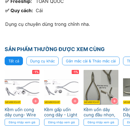
✅ Freeship:
TOÀN QUỐC
✅ Quy cách:
Cái
Dụng cụ chuyên dùng trong chỉnh nha.
SẢN PHẨM THƯỜNG ĐƯỢC XEM CÙNG
Tất cả
Dụng cụ khác
Gắn mắc cài & Tháo mắc cài
T
-1%
-1%
+
+
+
MEMBERSHIP
MEMBERSHIP
MEMBERSHIP
MEMB
Kềm uốn cong
Kềm gấp uốn
Kềm uốn dây
Kề
dây cung- Wire
cong dây - Light
cung đầu nhọn,
Dây
bend plier
wire plier Osung
đầu bằng
Đăng nhập xem giá
Đăng nhập xem giá
Đăng nhập xem giá
Đ
Osung