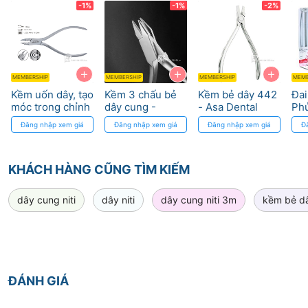
-1%
-1%
-2%
+
+
+
MEMBERSHIP
MEMBERSHIP
MEMBERSHIP
MEMB
Kềm uốn dây, tạo
Kềm 3 chấu bẻ
Kềm bẻ dây 442
Đa
móc trong chỉnh
dây cung -
- Asa Dental
Phủ
nha - Young's
Three jaw plier
Lin
Đăng nhập xem giá
Đăng nhập xem giá
Đăng nhập xem giá
Đ
plier Osung
Osung
Dụ
KHÁCH HÀNG CŨNG TÌM KIẾM
dây cung niti
dây niti
dây cung niti 3m
kềm bẻ d
ĐÁNH GIÁ