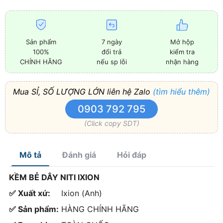
Sản phẩm
7 ngày
Mở hộp
100%
đổi trả
kiểm tra
CHÍNH HÃNG
nếu sp lỗi
nhận hàng
Mua SỈ, SỐ LƯỢNG LỚN liên hệ Zalo
(tìm hiểu thêm)
0903 792 795
(Click copy SDT)
Mô tả
Đánh giá
Hỏi đáp
KỀM BẺ DÂY NITI IXION
✅ Xuất xứ:
Ixion (Anh)
✅ Sản phẩm:
HÀNG CHÍNH HÃNG