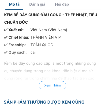
Mô tả
Đánh giá
Hỏi đáp
KỀM BẺ DÂY CUNG ĐẦU CONG - THÉP NHẬT, TIÊU
CHUẨN ĐỨC
✅ Xuất xứ:
Việt Nam (Việt Nam)
✅ Chiết khấu:
THÀNH VIÊN VIP
✅ Freeship:
TOÀN QUỐC
✅ Quy cách:
cái
Kềm bẻ dây cung cao cấp là một trong những dụng
cụ chuyên dụng trong nha khoa, đặc biệt được sử
dụng rộng rãi trong chỉnh nha để thao tác trên các
Xem Thêm
dây cung niềng răng.
Chất liệu:
SẢN PHẨM THƯỜNG ĐƯỢC XEM CÙNG