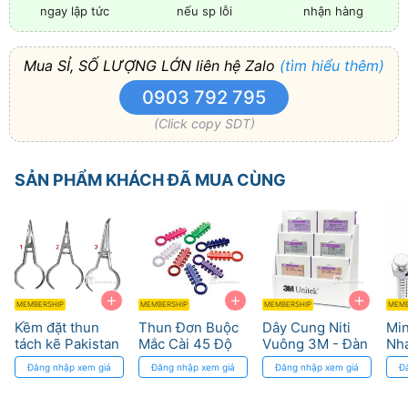
nếu sp lỗi
nhận hàng
ngay lập tức
Mua SỈ, SỐ LƯỢNG LỚN liên hệ Zalo
(tìm hiểu thêm)
0903 792 795
(Click copy SDT)
SẢN PHẨM KHÁCH ĐÃ MUA CÙNG
+
+
+
MEMBERSHIP
MEMBERSHIP
MEMBERSHIP
MEMB
Kềm đặt thun
Thun Đơn Buộc
Dây Cung Niti
Min
tách kẽ Pakistan
Mắc Cài 45 Độ
Vuông 3M - Đàn
Nha
3M - Tối ưu Điều
Hồi Cao, Khả
GNI
Đăng nhập xem giá
Đăng nhập xem giá
Đăng nhập xem giá
Đ
Trị Niềng Răng
Năng Tái Tạo
1.2
Hình Dạng
Cr