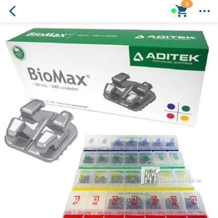
0
Hộp
mắc
cài
chỉnh
nha
kim
loại
tự
khóa
Easyclip+/Roth,
MBT
and