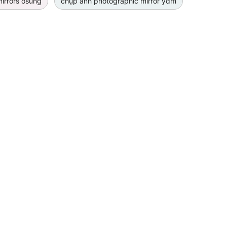
irrors osung
chụp ảnh photographic mirror ydm