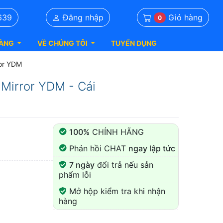
Giỏ hàng
639
Đăng nhập
0
ÀNG
VỀ CHÚNG TÔI
TUYỂN DỤNG
ror YDM
Mirror YDM - Cái
100%
CHÍNH HÃNG
Phản hồi CHAT
ngay lập tức
7 ngày
đổi trả nếu sản
phẩm lỗi
Mở hộp kiểm tra khi nhận
hàng