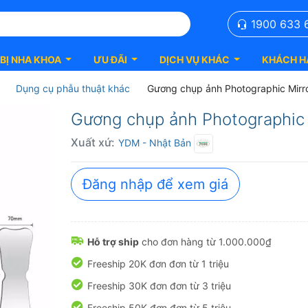
1900 633 
 BỊ NHA KHOA
ƯU ĐÃI
DỊCH VỤ KHÁC
KHÁCH H
Dụng cụ phẫu thuật khác
Gương chụp ảnh Photographic Mir
Gương chụp ảnh Photographic 
Xuất xứ:
YDM
- Nhật Bản
Đăng nhập để xem giá
Hỗ trợ ship
cho đơn hàng từ 1.000.000₫
Freeship 20K đơn đơn từ 1 triệu
Freeship 30K đơn đơn từ 3 triệu
Freeship 50K đơn đơn từ 5 triệu