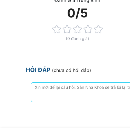
Đánh Giá Trung Bình
0/5
Rating:
0%
(0 đánh giá)
HỎI ĐÁP
(chưa có hỏi đáp)