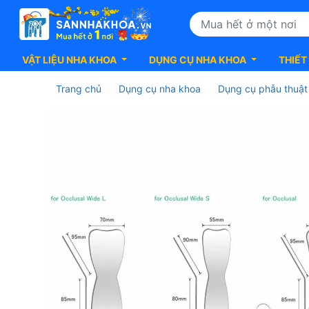
VẬT LIỆU NHA KHOA
DỤNG CỤ NHA KHOA
THIẾT
Trang chủ
Dụng cụ nha khoa
Dụng cụ phẫu thuật
Gương
chụp
ảnh
Photographic
Mirror
YDM