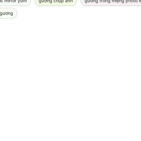
c mirror ydm
gương chụp ảnh
gương trong miệng photo m
 gương