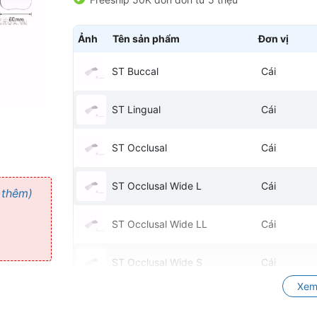
Ảnh
Tên sản phẩm
Đơn vị
ST Buccal
Cái
ST Lingual
Cái
ST Occlusal
Cái
ST Occlusal Wide L
Cái
 thêm)
ST Occlusal Wide LL
Cái
ST Occlusal Wide S
Cái
Xem
Buccal
Cái