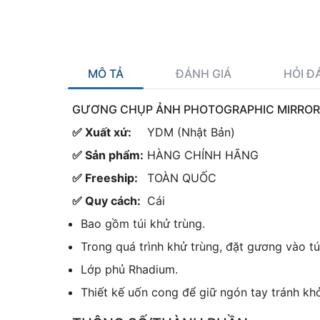
MÔ TẢ
ĐÁNH GIÁ
HỎI Đ
GƯƠNG CHỤP ẢNH PHOTOGRAPHIC MIRRO
✅ Xuất xứ:
YDM (Nhật Bản)
✅ Sản phẩm:
HÀNG CHÍNH HÃNG
✅ Freeship:
TOÀN QUỐC
✅ Quy cách:
Cái
Bao gồm túi khử trùng.
Trong quá trình khử trùng, đặt gương vào t
Lớp phủ Rhadium.
Thiết kế uốn cong để giữ ngón tay tránh kh