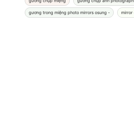
gương chụp miệng
gương chụp ảnh photographi
gương trong miệng photo mirrors osung -
mirror