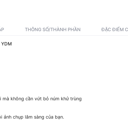
ÁP
THÔNG SỐ/THÀNH PHẦN
ĐẶC ĐIỂM 
R YDM
úi mà không cần vứt bỏ núm khử trùng
ỏi ảnh chụp lâm sàng của bạn.