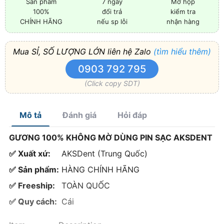
Sản phẩm
7 ngày
Mở hộp
100%
đổi trả
kiểm tra
CHÍNH HÃNG
nếu sp lỗi
nhận hàng
Mua SỈ, SỐ LƯỢNG LỚN liên hệ Zalo
(tìm hiểu thêm)
0903 792 795
(Click copy SDT)
Mô tả
Đánh giá
Hỏi đáp
GƯƠNG 100% KHÔNG MỜ DÙNG PIN SẠC AKSDENT
✅ Xuất xứ:
AKSDent (Trung Quốc)
✅ Sản phẩm:
HÀNG CHÍNH HÃNG
✅ Freeship:
TOÀN QUỐC
✅ Quy cách:
Cái