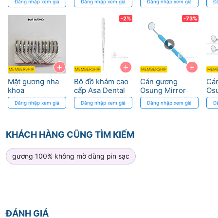
Đăng nhập xem giá
Đăng nhập xem giá
Đăng nhập xem giá
Đ
Răng Chính Xác
MHC
Phả
-2%
-73%
+
+
+
MEMBERSHIP
MEMBERSHIP
MEMBERSHIP
MEMB
Mặt gương nha
Bộ đồ khám cao
Cán gương
Cá
khoa
cấp Asa Dental
Osung Mirror
Osu
Silicone, Metal
Han
Đăng nhập xem giá
Đăng nhập xem giá
Đăng nhập xem giá
Đ
2MHS1
MH
KHÁCH HÀNG CŨNG TÌM KIẾM
gương 100% không mờ dùng pin sạc
ĐÁNH GIÁ