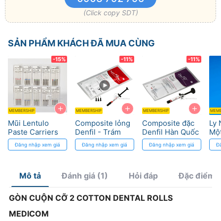
(Click copy SDT)
SẢN PHẨM KHÁCH ĐÃ MUA CÙNG
-15%
-11%
-11%
+
+
+
MEMBERSHIP
MEMBERSHIP
MEMBERSHIP
MEMB
Mũi Lentulo
Composite lỏng
Composite đặc
Ly
Paste Carriers
Denfil - Trám
Denfil Hàn Quốc
Một
Mani - Độ đàn
rãnh, dễ đánh
- Trám Răng
Kho
Đăng nhập xem giá
Đăng nhập xem giá
Đăng nhập xem giá
Đ
hồi cao, tái sử
bóng, thẩm mỹ
Hàm
Vệ 
dụng
cao
Mô tả
Đánh giá (1)
Hỏi đáp
Đặc điểm 
GÒN CUỘN CỠ 2 COTTON DENTAL ROLLS
MEDICOM