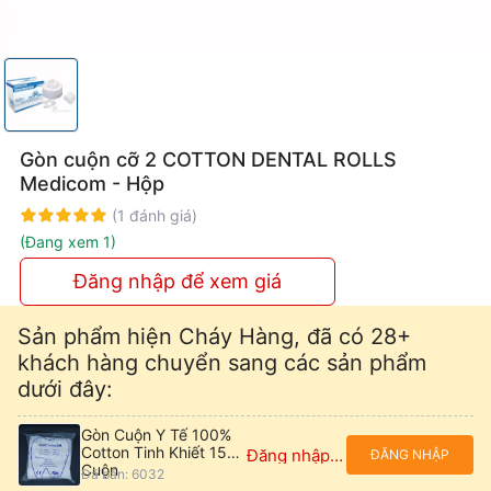
Gòn cuộn cỡ 2 COTTON DENTAL ROLLS
Medicom - Hộp
Rating:
100%
(1 đánh giá)
(Đang xem 1)
Đăng nhập để xem giá
Sản phẩm hiện Cháy Hàng, đã có 28+
khách hàng chuyển sang các sản phẩm
dưới đây:
Gòn Cuộn Y Tế 100%
Cotton Tinh Khiết 15
Đăng nhập để xem giá
ĐĂNG NHẬP
Cuộn
Đã bán: 6032