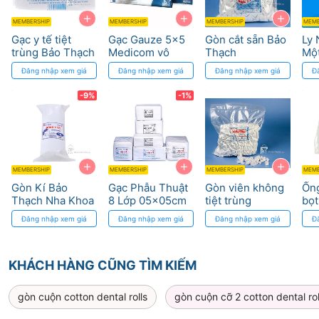
+
+
+
MEMBERSHIP
MEMBERSHIP
MEMBERSHIP
MEMB
Gạc y tế tiệt
Gạc Gauze 5x5
Gòn cắt sẵn Bảo
Ly
trùng Bảo Thạch
Medicom vô
Thạch
Một
- 100% cotton tự
trùng dùng trong
Kho
Đăng nhập xem giá
Đăng nhập xem giá
Đăng nhập xem giá
Đ
nhiên
nha khoa
Vệ 
-9%
-1%
+
+
+
MEMBERSHIP
MEMBERSHIP
MEMBERSHIP
MEMB
Gòn Kí Bảo
Gạc Phẫu Thuật
Gòn viên không
Ống
Thạch Nha Khoa
8 Lớp 05x05cm
tiệt trùng
bọt
– Không Phụ
Không Tiệt
An 
Đăng nhập xem giá
Đăng nhập xem giá
Đăng nhập xem giá
Đ
Gia, Thấm Hút
Trùng
bệ
Cao
KHÁCH HÀNG CŨNG TÌM KIẾM
gòn cuộn cotton dental rolls
gòn cuộn cỡ 2 cotton dental rol