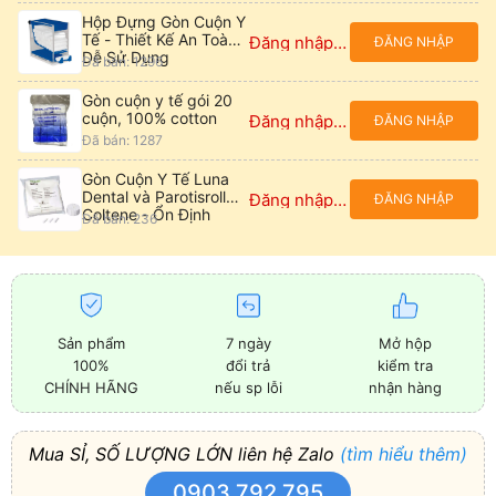
Hộp Đựng Gòn Cuộn Y
Tế - Thiết Kế An Toàn,
Đăng nhập để xem giá
ĐĂNG NHẬP
Dễ Sử Dụng
Đã bán: 1296
Gòn cuộn y tế gói 20
cuộn, 100% cotton
Đăng nhập để xem giá
ĐĂNG NHẬP
Đã bán: 1287
Gòn Cuộn Y Tế Luna
Dental và Parotisroll
Đăng nhập để xem giá
ĐĂNG NHẬP
Coltene - Ổn Định
Đã bán: 236
Sản phẩm
7 ngày
Mở hộp
100%
đổi trả
kiểm tra
CHÍNH HÃNG
nếu sp lỗi
nhận hàng
Mua SỈ, SỐ LƯỢNG LỚN liên hệ Zalo
(tìm hiểu thêm)
0903 792 795