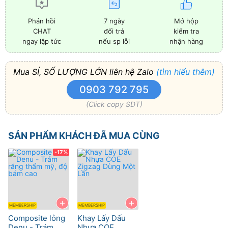
7 ngày
Mở hộp
Phản hồi
đổi trả
kiểm tra
CHAT
nếu sp lỗi
nhận hàng
ngay lập tức
Mua SỈ, SỐ LƯỢNG LỚN liên hệ Zalo
(tìm hiểu thêm)
0903 792 795
(Click copy SDT)
SẢN PHẨM KHÁCH ĐÃ MUA CÙNG
-17%
+
+
MEMBERSHIP
MEMBERSHIP
Composite lỏng
Khay Lấy Dấu
Denu - Trám
Nhựa COE