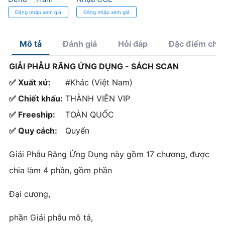
răng thẩm mỹ,
Zigzag Dùng Một
Đăng nhập xem giá
Đăng nhập xem giá
độ bám cao
Lần
Mô tả
Đánh giá
Hỏi đáp
Đặc điểm chí
GIẢI PHẪU RĂNG ỨNG DỤNG - SÁCH SCAN
✅ Xuất xứ:
#Khác (Việt Nam)
✅ Chiết khấu:
THÀNH VIÊN VIP
✅ Freeship:
TOÀN QUỐC
✅ Quy cách:
Quyển
Giải Phẫu Răng Ứng Dụng này gồm 17 chương, được
chia làm 4 phần, gồm phần
Đại cương,
phần Giải phẫu mô tả,