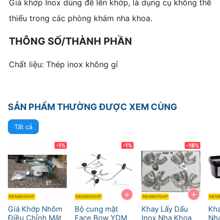
Giá khớp Inox dùng để lên khớp, là dụng cụ không thể
thiếu trong các phòng khám nha khoa.
THÔNG SỐ/THÀNH PHẦN
Chất liệu: Thép inox không gỉ
SẢN PHẨM THƯỜNG ĐƯỢC XEM CÙNG
Tất cả
-1%
-1%
-18%
+
+
MEMBERSHIP
MEMBERSHIP
MEMBERSHIP
MEMB
Giá Khớp Nhôm
Bộ cung mặt
Khay Lấy Dấu
Kha
Điều Chỉnh Mặt
Face Bow YDM
Inox Nha Khoa
Nh