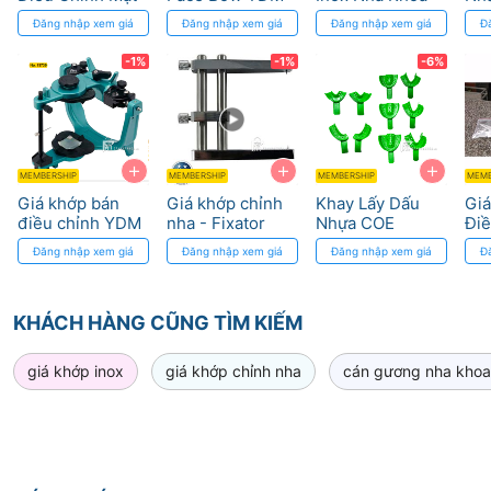
Phẳng cho Nha
Cứ
Đăng nhập xem giá
Đăng nhập xem giá
Đăng nhập xem giá
Đ
Khoa
Tr
-1%
-1%
-6%
+
+
+
MEMBERSHIP
MEMBERSHIP
MEMBERSHIP
MEMB
Giá khớp bán
Giá khớp chỉnh
Khay Lấy Dấu
Gi
điều chỉnh YDM
nha - Fixator
Nhựa COE
Điề
ACBA1 Osung
Zigzag Dùng Một
Ph
Đăng nhập xem giá
Đăng nhập xem giá
Đăng nhập xem giá
Đ
Lần
Kh
KHÁCH HÀNG CŨNG TÌM KIẾM
giá khớp inox
giá khớp chỉnh nha
cán gương nha khoa 