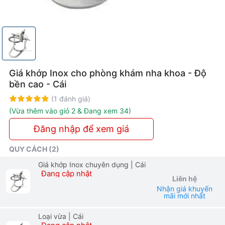
Chính
Xác
Cao
Giá khớp Inox cho phòng khám nha khoa - Độ
bền cao - Cái
Rating:
100%
(1 đánh giá)
(Vừa thêm vào giỏ 2 & Đang xem 34)
Đăng nhập để xem giá
QUY CÁCH (2)
Giá khớp Inox chuyên dụng
| Cái
Đang cập nhật
Liên hệ
Nhận giá khuyến
mãi mới nhất
Loại vừa
| Cái