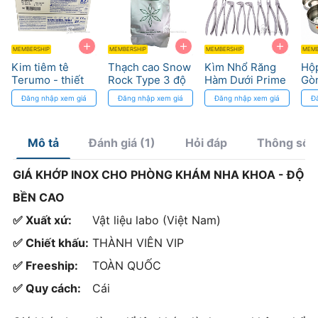
+
+
+
MEMBERSHIP
MEMBERSHIP
MEMBERSHIP
MEMB
Kim tiêm tê
Thạch cao Snow
Kìm Nhổ Răng
Hộ
Terumo - thiết
Rock Type 3 độ
Hàm Dưới Prime
Gòn
kế ba cạnh siêu
cứng 100MPa
– Tối ưu thao tác,
Nắ
Đăng nhập xem giá
Đăng nhập xem giá
Đăng nhập xem giá
Đ
sắc
bền bỉ trong
Chấ
từng ca nhổ
Mô tả
Đánh giá (1)
Hỏi đáp
Thông số/
GIÁ KHỚP INOX CHO PHÒNG KHÁM NHA KHOA - ĐỘ
BỀN CAO
✅ Xuất xứ:
Vật liệu labo (Việt Nam)
✅ Chiết khấu:
THÀNH VIÊN VIP
✅ Freeship:
TOÀN QUỐC
✅ Quy cách:
Cái