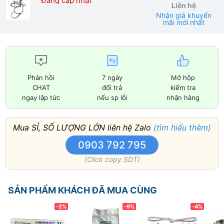
Đang cập nhật
Liên hệ
Nhận giá khuyến
mãi mới nhất
7 ngày
Mở hộp
Phản hồi
đổi trả
kiểm tra
CHAT
nếu sp lỗi
nhận hàng
ngay lập tức
Mua SỈ, SỐ LƯỢNG LỚN liên hệ Zalo
(tìm hiểu thêm)
0903 792 795
(Click copy SDT)
SẢN PHẨM KHÁCH ĐÃ MUA CÙNG
-2%
-9%
-4%