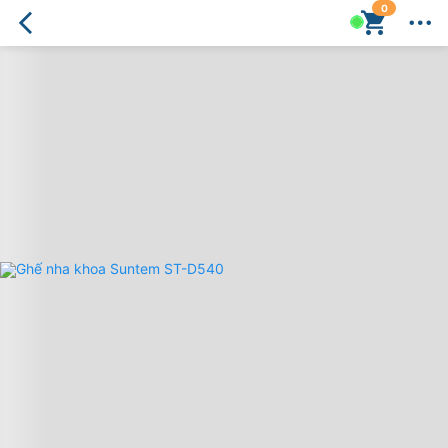
0
Ghế
nha
khoa
Suntem
ST-
D540