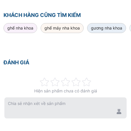
1 Đệm liền (pu)
KHÁCH HÀNG CŨNG TÌM KIẾM
1 Công tắc chân tròn
ghế nha khoa
ghế máy nha khoa
gương nha khoa
1 Bộ điều khiển chân
1 Hệ thống phun nước bọt và hút cao
ĐÁNH GIÁ
1 Bể chứa nước bên ngoài
1 Ống cấp nước/không khí y tế nhập khẩu
Rating:
Hiện sản phẩm chưa có đánh giá
0%
1 Đầu nối USB
Chia sẻ nhận xét về sản phẩm
1 Đèn hoạt động LED-7
1 Xem phim led 1