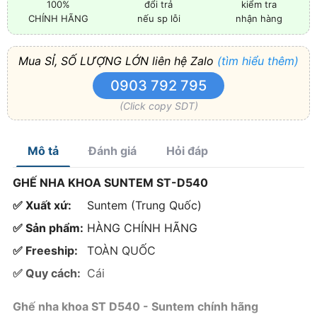
100%
đổi trả
kiểm tra
CHÍNH HÃNG
nếu sp lỗi
nhận hàng
Mua SỈ, SỐ LƯỢNG LỚN liên hệ Zalo
(tìm hiểu thêm)
0903 792 795
(Click copy SDT)
Mô tả
Đánh giá
Hỏi đáp
GHẾ NHA KHOA SUNTEM ST-D540
✅ Xuất xứ:
Suntem (Trung Quốc)
✅ Sản phẩm:
HÀNG CHÍNH HÃNG
✅ Freeship:
TOÀN QUỐC
✅ Quy cách:
Cái
Ghế nha khoa
ST D540 -
Suntem chính hãng