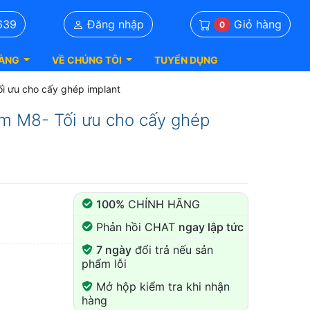
Giỏ hàng
639
Đăng nhập
0
ÀNG
VỀ CHÚNG TÔI
TUYỂN DỤNG
i ưu cho cấy ghép implant
m M8- Tối ưu cho cấy ghép
100%
CHÍNH HÃNG
Phản hồi CHAT
ngay lập tức
7 ngày
đổi trả nếu sản
phẩm lỗi
Mở hộp kiểm tra khi nhận
hàng