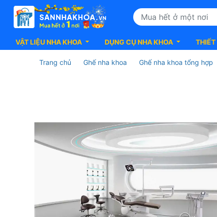
VẬT LIỆU NHA KHOA
DỤNG CỤ NHA KHOA
THIẾT
Trang chủ
Ghế nha khoa
Ghế nha khoa tổng hợp
Ghế
Nha
Khoa
Cao
Cấp
Premium