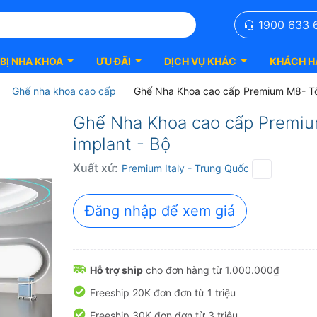
1900 633 
 BỊ NHA KHOA
ƯU ĐÃI
DỊCH VỤ KHÁC
KHÁCH H
Ghế nha khoa cao cấp
Ghế Nha Khoa cao cấp Premium M8- Tố
Ghế Nha Khoa cao cấp Premiu
implant - Bộ
Xuất xứ:
Premium Italy
- Trung Quốc
Đăng nhập để xem giá
Hỗ trợ ship
cho đơn hàng từ 1.000.000₫
Freeship 20K đơn đơn từ 1 triệu
Freeship 30K đơn đơn từ 3 triệu