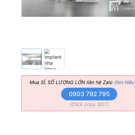
M8
–
Bảo
Hành
24+
Tháng
Mua SỈ, SỐ LƯỢNG LỚN liên hệ Zalo
(tìm hiểu
0903 792 795
(Click copy SDT)