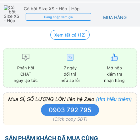
Có bột Size XS - Hộp
| Hộp
MUA HÀNG
Đăng nhập xem giá
Xem tất cả (12)
7 ngày
Mở hộp
Phản hồi
đổi trả
kiểm tra
CHAT
nếu sp lỗi
nhận hàng
ngay lập tức
Mua SỈ, SỐ LƯỢNG LỚN liên hệ Zalo
(tìm hiểu thêm)
0903 792 795
(Click copy SDT)
SẢN PHẨM KHÁCH ĐÃ MUA CÙNG