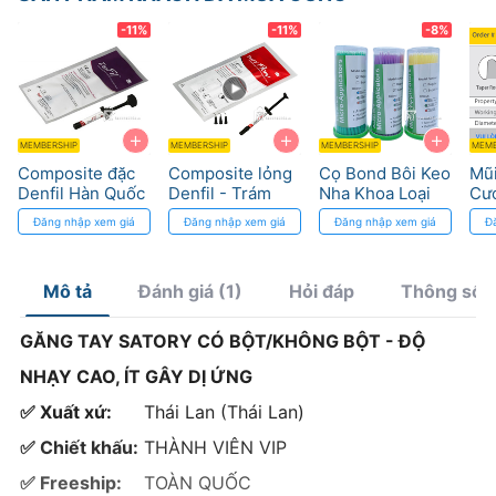
-11%
-11%
-8%
+
+
+
MEMBERSHIP
MEMBERSHIP
MEMBERSHIP
MEMB
Composite đặc
Composite lỏng
Cọ Bond Bôi Keo
Mũ
Denfil Hàn Quốc
Denfil - Trám
Nha Khoa Loại
Cư
- Trám Răng
rãnh, dễ đánh
Tốt
Độ 
Đăng nhập xem giá
Đăng nhập xem giá
Đăng nhập xem giá
Đ
Hàm
bóng, thẩm mỹ
Chí
cao
Mô tả
Đánh giá (1)
Hỏi đáp
Thông số/
GĂNG TAY SATORY CÓ BỘT/KHÔNG BỘT - ĐỘ
NHẠY CAO, ÍT GÂY DỊ ỨNG
✅ Xuất xứ:
Thái Lan (Thái Lan)
✅ Chiết khấu:
THÀNH VIÊN VIP
✅ Freeship:
TOÀN QUỐC