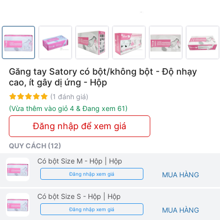
thực
hành
nha
khoa
Găng tay Satory có bột/không bột - Độ nhạy
cao, ít gây dị ứng - Hộp
Rating:
100%
(1 đánh giá)
(Vừa thêm vào giỏ 4 & Đang xem 61)
Đăng nhập để xem giá
QUY CÁCH (12)
Có bột Size M - Hộp
| Hộp
MUA HÀNG
Đăng nhập xem giá
Có bột Size S - Hộp
| Hộp
MUA HÀNG
Đăng nhập xem giá