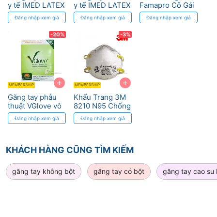
y tế IMED LATEX
y tế IMED LATEX
Famapro Cô Gái
găng tay không bột và găng tay cao su nitrile.
POWDERED
POWDERED
Đăng nhập xem giá
Đăng nhập xem giá
Đăng nhập xem giá
EXAMINATION
EXAMINATION
THÔNG SỐ/THÀNH PHẦN
GLOVES
GLOVES
-20%
-3%
Xuất sứ: Thái Lan
Hãng sản xuất: Satory.
+
+
MEMBERSHIP
MEMBERSHIP
Găng tay phẫu
Khẩu Trang 3M
Đóng gói:
thuật VGlove vô
8210 N95 Chống
trùng Chuẩn Y
Dịch Hiệu Quả
Đăng nhập xem giá
Đăng nhập xem giá
100 cái/hộp
Tế Việt Nam
10 hộp/thùng.
KHÁCH HÀNG CŨNG TÌM KIẾM
Có 3 cỡ: XS, S, M.
găng tay không bột
găng tay có bột
găng tay cao su
CHỈ ĐỊNH
Y tế , nha khoa , phòng thí nghiệm , vệ sinh , công
nghiệp , khách sạn , mỹ phẩm , thực phẩm .