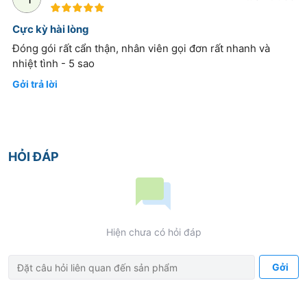
100%
ánh đèn huỳnh quang.
Cực kỳ hài lòng
Tránh côn trùng.
Đóng gói rất cẩn thận, nhân viên gọi đơn rất nhanh và
nhiệt tình - 5 sao
Gởi trả lời
HỎI ĐÁP
Hiện chưa có hỏi đáp
Gởi