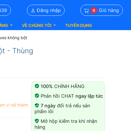
Giỏ hàng
639
Đăng nhập
0
ÀNG
VỀ CHÚNG TÔI
TUYỂN DỤNG
ves không bột
ột - Thùng
100%
CHÍNH HÃNG
Phản hồi CHAT
ngay lập tức
ạm vi nội thành
7 ngày
đổi trả nếu sản
phẩm lỗi
Mở hộp kiểm tra khi nhận
hàng