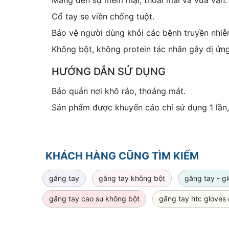
Mang đến sự mềm mại, thoải mái và vừa vặn.
Cổ tay se viền chống tuột.
Bảo vệ người dùng khỏi các bệnh truyền nhiễ
Không bột, không protein tác nhân gây dị ứng
HƯỚNG DẪN SỬ DỤNG
Bảo quản nơi khô ráo, thoáng mát.
Sản phẩm được khuyến cáo chỉ sử dụng 1 lần,
KHÁCH HÀNG CŨNG TÌM KIẾM
găng tay
găng tay không bột
găng tay - g
găng tay cao su không bột
găng tay htc gloves 