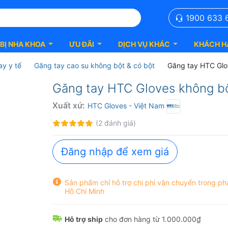
1900 633 
 BỊ NHA KHOA
ƯU ĐÃI
DỊCH VỤ KHÁC
KHÁCH H
ay y tế
Găng tay cao su không bột & có bột
Găng tay HTC Glo
Găng tay HTC Gloves không b
Xuất xứ:
HTC Gloves
- Việt Nam
Đánh
100%
(2 đánh giá)
giá:
Đăng nhập để xem giá
Sản phẩm chỉ hỗ trợ chi phí vận chuyển trong ph
Hồ Chí Minh
Hỗ trợ ship
cho đơn hàng từ 1.000.000₫