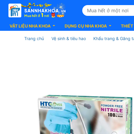
VẬT LIỆU NHA KHOA
DỤNG CỤ NHA KHOA
THIẾT
Trang chủ
Vệ sinh & tiêu hao
Khẩu trang & Găng t
Găng
tay
HTC
Gloves
không
bột