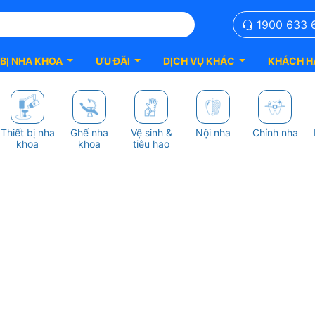
1900 633 
 BỊ NHA KHOA
ƯU ĐÃI
DỊCH VỤ KHÁC
KHÁCH H
Thiết bị nha
Ghế nha
Vệ sinh &
Nội nha
Chỉnh nha
khoa
khoa
tiêu hao