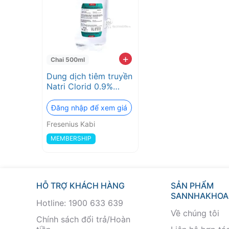
Hãng
2026
❤️
+
Chai 500ml
Dung dịch tiêm truyền
VAT
Natri Clorid 0.9%
Fresenius Kabi bổ
đầy
sung điện giải và
Đăng nhập để xem giá
nước 500ml
Fresenius Kabi
đủ
MEMBERSHIP
HỖ TRỢ KHÁCH HÀNG
SẢN PHẨM
SANNHAKHOA
Hotline: 1900 633 639
Về chúng tôi
Chính sách đổi trả/Hoàn