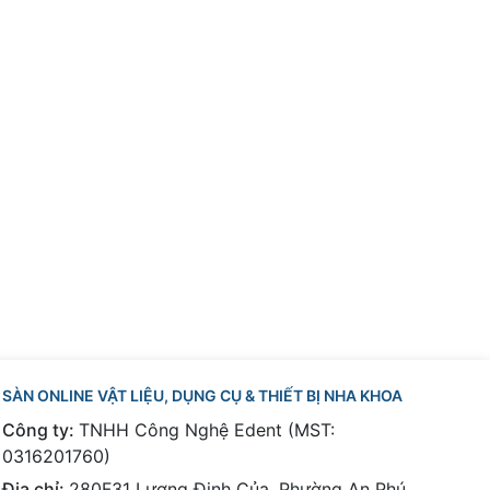
SÀN ONLINE VẬT LIỆU, DỤNG CỤ & THIẾT BỊ NHA KHOA
Công ty:
TNHH Công Nghệ Edent (MST:
0316201760)
Địa chỉ:
280F31 Lương Định Của, Phường An Phú,