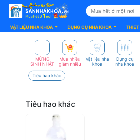
VẬT LIỆU NHA KHOA
DỤNG CỤ NHA KHOA
THIẾT
Top
100+
MỪNG
Mua nhiều
Vật liệu nha
Dụng cụ
SINH NHẬT
giảm nhiều
khoa
nha khoa
sản
Tiêu hao khác
Phẩm
FRESENIUS
Tiêu hao khác
KABI
Chính