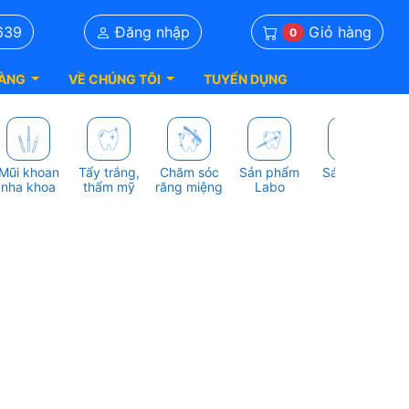
Giỏ hàng
639
Đăng nhập
0
ÀNG
VỀ CHÚNG TÔI
TUYỂN DỤNG
Mũi khoan
Tẩy trắng,
Chăm sóc
Sản phẩm
Sách nha
S
nha khoa
thẩm mỹ
răng miệng
Labo
khoa