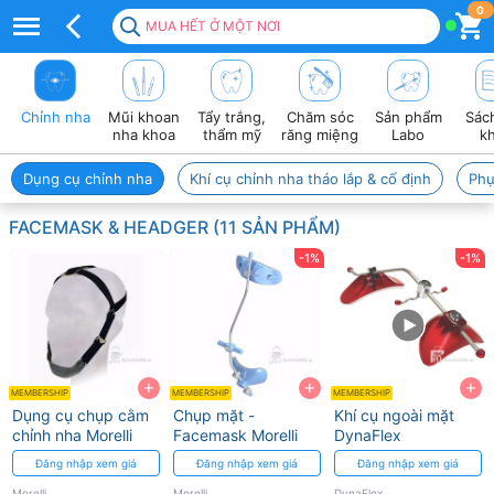
FaceMask
0
MUA HẾT Ở MỘT NƠI
&
Headgear
Chỉnh nha
Mũi khoan
Tẩy trắng,
Chăm sóc
Sản phẩm
Sác
chỉnh
nha khoa
thẩm mỹ
răng miệng
Labo
k
nha
Dụng cụ chỉnh nha
Khí cụ chỉnh nha tháo lắp & cố định
Phụ
–
FACEMASK & HEADGER (11 SẢN PHẨM)
Khí
-1%
-1%
cụ
Class
II
+
+
+
&
MEMBERSHIP
MEMBERSHIP
MEMBERSHIP
Dụng cụ chụp cằm
Chụp mặt -
Khí cụ ngoài mặt
III
chỉnh nha Morelli
Facemask Morelli
DynaFlex
Đăng nhập xem giá
Đăng nhập xem giá
Đăng nhập xem giá
Morelli
Morelli
DynaFlex