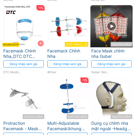
-1%
+
CHỜ HÀNG VỀ
NGƯNG BÁN
MEMBERSHIP
Facemask Chỉnh
Facemack Chỉnh
Face Mask chỉnh
Nha_DTC DTC
Nha
nha Guber
Medical Apparatus
Đăng nhập xem giá
Đăng nhập xem giá
Đăng nhập xem giá
DTC Medical Apparatus
#Khác
Guber Dental
-1%
NGƯNG BÁN
NGƯNG BÁN
NGƯNG BÁN
Protraction
Multi-Adjustable
Dụng cụ chỉnh nha
Facemask - Mask
Facemask(khung
mặt ngoài -Headger
CL III Dentsply
mặt ) Ortho
- Adiustable