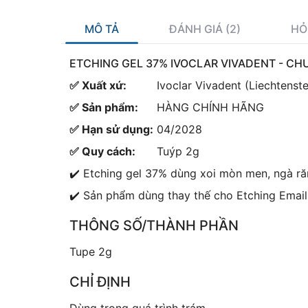
MÔ TẢ
ĐÁNH GIÁ (2)
HỎ
ETCHING GEL 37% IVOCLAR VIVADENT - CH
✅ Xuất xứ:
Ivoclar Vivadent (Liechtenste
✅ Sản phẩm:
HÀNG CHÍNH HÃNG
✅ Hạn sử dụng:
04/2028
✅ Quy cách:
Tuýp 2g
✔️ Etching gel 37% dùng xoi mòn men, ngà răn
✔️ Sản phẩm dùng thay thế cho Etching Email 
THÔNG SỐ/THÀNH PHẦN
Tupe 2g
CHỈ ĐỊNH