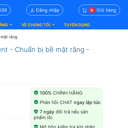
Giỏ hàng
639
Đăng nhập
0
ÀNG
VỀ CHÚNG TÔI
TUYỂN DỤNG
ề mặt răng
ent - Chuẩn bị bề mặt răng -
100%
CHÍNH HÃNG
Phản hồi CHAT
ngay lập tức
7 ngày
đổi trả nếu sản
phẩm lỗi
Mở hộp kiểm tra khi nhận