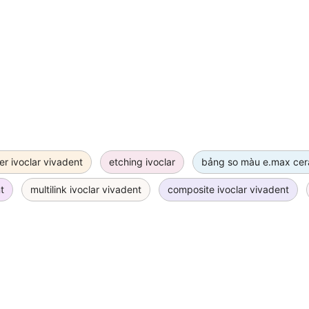
r ivoclar vivadent
etching ivoclar
bảng so màu e.max cera
t
multilink ivoclar vivadent
composite ivoclar vivadent