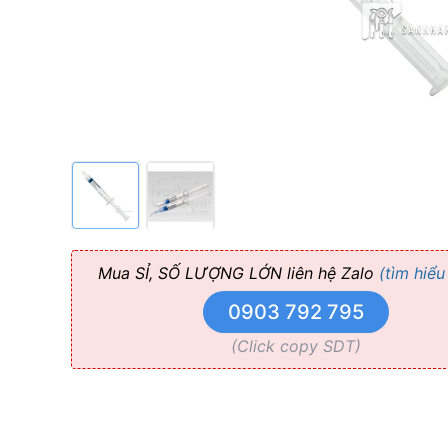
Chuẩn
Bị
Bề
Mặt
Răng
Cho
Mua SỈ, SỐ LƯỢNG LỚN liên hệ Zalo
(tìm hiểu
Trám
0903 792 795
(Click copy SDT)
Và
Gắn