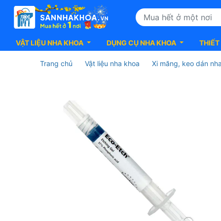
VẬT LIỆU NHA KHOA
DỤNG CỤ NHA KHOA
THIẾT
Trang chủ
Vật liệu nha khoa
Xi măng, keo dán nh
Etching
Gel
37%
Ivoclar
Vivadent
-