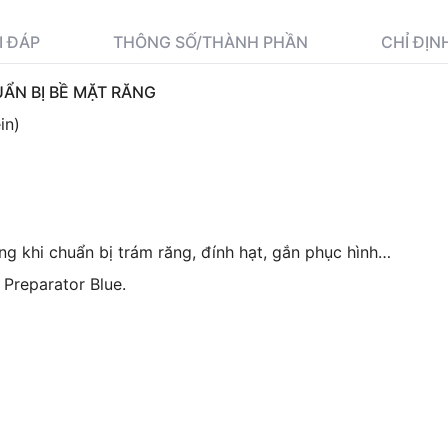
I ĐÁP
THÔNG SỐ/THÀNH PHẦN
CHỈ ĐỊN
UẨN BỊ BỀ MẶT RĂNG
in)
g khi chuẩn bị trám răng, đính hạt, gắn phục hình…
Preparator Blue.