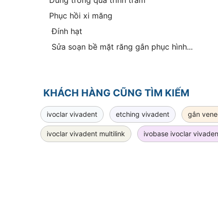
Dùng trong quá trình trám
Phục hồi xi măng
Đính hạt
Sửa soạn bề mặt răng gắn phục hình...
KHÁCH HÀNG CŨNG TÌM KIẾM
ivoclar vivadent
etching vivadent
gắn venee
ivoclar vivadent multilink
ivobase ivoclar vivaden