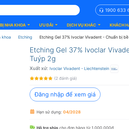
1900 633 
 BỊ NHA KHOA
ƯU ĐÃI
DỊCH VỤ KHÁC
KHÁCH H
a khoa
Etching
Etching Gel 37% Ivoclar Vivadent - Chuẩn bị b
Etching Gel 37% Ivoclar Vivad
Tuýp 2g
Xuất xứ:
Ivoclar Vivadent
- Liechtenstein
Đánh
100%
(2 đánh giá)
giá:
Đăng nhập để xem giá
Hạn sử dụng:
04/2028
Hỗ trợ ship
cho đơn hàng từ 1.000.000₫